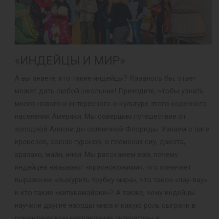
«ИНДЕЙЦЫ И МИР»
А вы знаете, кто такие индейцы? Казалось бы, ответ
может дать любой школьник! Приходите, чтобы узнать
много нового и интересного о культуре этого коренного
населения Америки. Мы совершим путешествие от
холодной Аляски до солнечной Флориды. Узнаем о лиге
ирокезов, союзе гуронов, о племенах сиу, дакота,
арапахо, майя, инки. Мы расскажем вам, почему
индейцев называют «краснокожими», что означает
выражение «выкурить трубку мира», что такое «пау-вау»
и кто такие «кипукамайоки»? А также, чему индейцы
научили другие народы мира и какую роль сыграли в
романтическом направлении литературы и