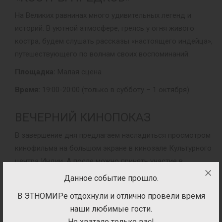
На Великих равнинах много удивительных легенд и
историй. В уютной атмосфере, греясь у огня живого
костра, будем слушать рассказы «настоящего индейца»,
путешествующего по волнам своих воспоминаний.
Площадка:
Малая сцена
Время:
19:00-20:00 (только в субботу – 1 октября)
ВЕЧЕРНИЙ КИНОПОКАЗ
В завершение дня предлагаем насладиться просмотром
кинофильма на большом экране в кинозале Культурного
центра Индии. А после можно принять участие в
викторине, ответив на вопросы по просмотренному
Данное событие прошло.
кинофильму.
В ЭТНОМИРе отдохнули и отлично провели время
Площадка:
начало в 20:30 – 1 октября; начало в 19:00 –
наши любимые гости.
2 октября
Не хватало только вас!