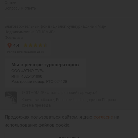
Статьи
Вопросы и ответы
Благотворительный фонд «Диалог Культур - Единый Мир»
Недвижимость в ЭТНОМИРе
Франшиза
© ЭТНОМИР - этнографический парк-музей
Калужская область, Боровский район, деревня Петрово.
Схема проезда
00
00
С 9
до 21
ежедневно:
+7 495 023-81-81
,
zakaz@ethnomir.ru
Продолжая пользоваться сайтом, я даю
согласие
на
использование файлов cookie.