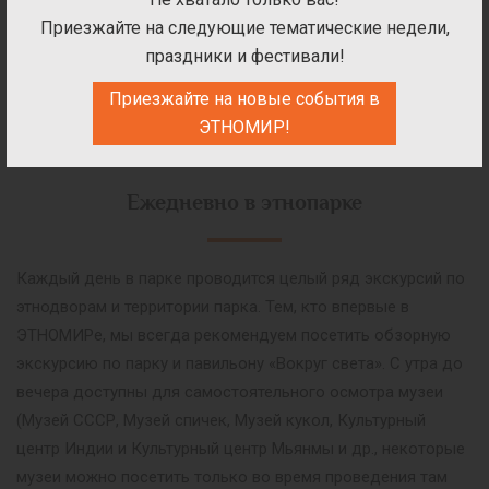
Приезжайте на следующие тематические недели,
Время:
Культурный центр Индии
праздники и фестивали!
Приезжайте на новые события в
ЭТНОМИР!
Ежедневно в этнопарке
Каждый день в парке проводится целый ряд экскурсий по
этнодворам и территории парка. Тем, кто впервые в
ЭТНОМИРе, мы всегда рекомендуем посетить обзорную
экскурсию по парку и павильону «Вокруг света». С утра до
вечера доступны для самостоятельного осмотра музеи
(Музей СССР, Музей спичек, Музей кукол, Культурный
центр Индии и Культурный центр Мьянмы и др., некоторые
музеи можно посетить только во время проведения там