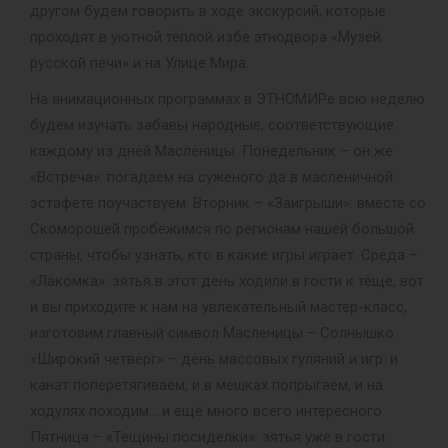
другом будем говорить в ходе экскурсий, которые
проходят в уютной тёплой избе этнодвора «Музей
русской печи» и на Улице Мира.
На анимационных программах в ЭТНОМИРе всю неделю
будем изучать забавы народные, соответствующие
каждому из дней Масленицы. Понедельник – он же
«Встреча»: погадаем на суженого да в масленичной
эстафете поучаствуем. Вторник – «Заигрыши»: вместе со
Скоморошей пробежимся по регионам нашей большой
страны, чтобы узнать, кто в какие игры играет. Среда –
«Лакомка»: зятья в этот день ходили в гости к тёще, вот
и вы приходите к нам на увлекательный мастер-класс,
изготовим главный символ Масленицы – Солнышко.
«Широкий четверг» – день массовых гуляний и игр: и
канат поперетягиваем, и в мешках попрыгаем, и на
ходулях походим… и ещё много всего интересного.
Пятница – «Тещины посиделки»: зятья уже в гости