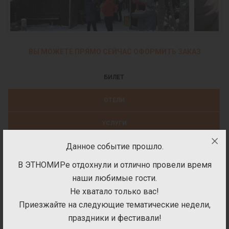
ВЫ МОЖЕТЕ ПРЯМО СЕЙЧАС ОФОРМИТЬ ЗАКАЗ
БИЛЕТ
ОТЕЛИ
УСЛУГИ
Данное событие прошло.
ПОДАРОЧНЫЕ СЕРТИФИКАТЫ
В ЭТНОМИРе отдохнули и отлично провели время
Билеты на посещение парка
наши любимые гости.
Не хватало только вас!
Приезжайте на следующие тематические недели,
праздники и фестивали!