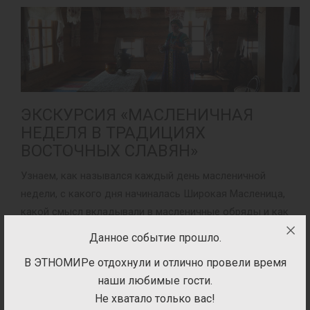
ЭКСКУРСИЯ «МАСЛЕНИЧНАЯ
НЕДЕЛЯ В ТРАДИЦИЯХ
ВОСТОЧНЫХ СЛАВЯН»
Узнаем, как назывался каждый день масленичной
недели, с какого дня начиналась Широкая Масленица,
какой смысл вкладывали в масленичные обряды и как
раньше назывался этот праздник.
Данное событие прошло.
Площадка:
Музей «Украина», этнодвор «Украина и
В ЭТНОМИРе отдохнули и отлично провели время
Беларусь»
наши любимые гости.
Время:
10:00-17:00
Не хватало только вас!