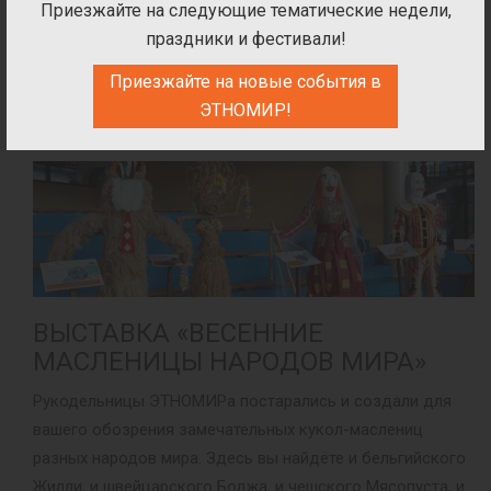
Приезжайте на следующие тематические недели,
праздники и фестивали!
Приезжайте на новые события в
РАЗВЛЕЧЕНИЯ, ВЫСТАВКИ И ЯРМАРКИ
ЭТНОМИР!
ВЫСТАВКА «ВЕСЕННИЕ
МАСЛЕНИЦЫ НАРОДОВ МИРА»
Рукодельницы ЭТНОМИРа постарались и создали для
вашего обозрения замечательных кукол-маслениц
разных народов мира. Здесь вы найдёте и бельгийского
Жилли, и швейцарского Боджа, и чешского Мясопуста, и