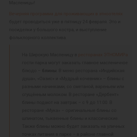
Масленицы!
Вечерняя программа для проживающих в этноотелях
будет проводиться уже в пятницу 24 февраля. Это и
посиделки у большого костра, и выступление
фольклорного коллектива.
На Широкую Масленицу в
ресторанах ЭТНОМИРа
гости парка могут заказать главное масленичное
блюдо –
блины
. В меню ресторана «Индийская
душа», «Оазис» и «Мудрый кочевник» – блины с
разными начинками, со сметаной, вареньем или
сгущённым молоком. В ресторане «Дербент»
блины подают на завтрак – с 9 до 11:00. В
ресторане «Мука» – оригинальные блины со
шпинатом, тыквенные блины и классические.
Также блины можно будет заказать на уличных
точках питания в парке – в районе главной