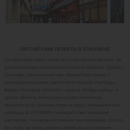
ПАРТНЁРСКИЕ ПРОЕКТЫ В ЭТНОПАРКЕ
На территории парка также есть партнёрские проекты. За
дополнительную плату можно посетить лабиринт «Дебри»,
Динопарк, тематический парк «Волшебная страна» с
перевёрнутым домом, верёвочный городок «FanГрад»,
ферму и Котодом «ЭтноКот», зоодом «Кобры-мобры» и
другие объекты. Можно арендовать велосипед,
прокатиться по лесному озеру на лодке, катамаране или
сапборде. В ЭТНОМИРе также работают авторские
мастерские: гончарная, мозаичная, мыловаренная, роспись
по стеклу, на ткани, роспись пряников, изготовление