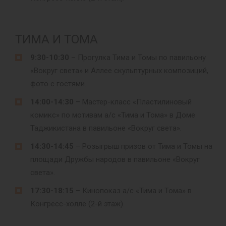
ТИМА И ТОМА
9:30-10:30
– Прогулка Тима и Томы по павильону
«Вокруг света» и Аллее скульптурных композиций,
фото с гостями.
14:00-14:30
– Мастер-класс «Пластилиновый
комикс» по мотивам а/с «Тима и Тома» в Доме
Таджикистана в павильоне «Вокруг света».
14:30-14:45
– Розыгрыш призов от Тима и Томы на
площади Дружбы народов в павильоне «Вокруг
света».
17:30-18:15
– Кинопоказ а/с «Тима и Тома» в
Конгресс-холле (2-й этаж).