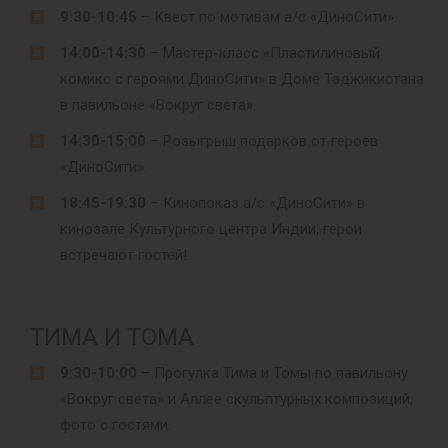
9:30-10:45
– Квест по мотивам а/с «ДиноСити».
14:00-14:30
– Мастер-класс «Пластилиновый
комикс с героями ДиноСити» в Доме Таджикистана
в павильоне «Вокруг света».
14:30-15:00
– Розыгрыш подарков от героев
«ДиноСити».
18:45-19:30
– Кинопоказ а/с «ДиноСити» в
кинозале Культурного центра Индии, герои
встречают гостей!
ТИМА И ТОМА
9:30-10:00
– Прогулка Тима и Томы по павильону
«Вокруг света» и Аллее скульптурных композиций,
фото с гостями.