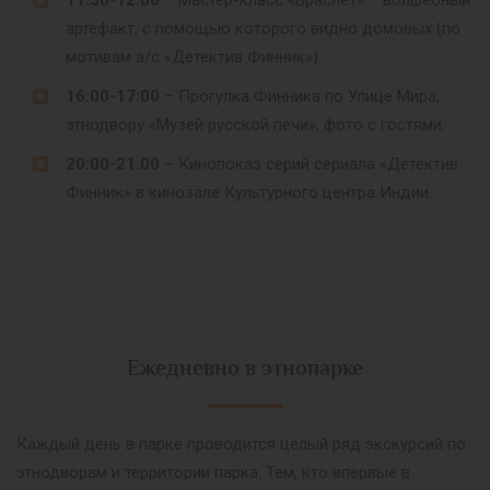
11:30-12:00
– Мастер-класс «Браслет» – волшебный
артефакт, с помощью которого видно домовых (по
мотивам а/с «Детектив Финник»).
16:00-17:00
– Прогулка Финника по Улице Мира,
этнодвору «Музей русской печи», фото с гостями.
20:00-21:00
– Кинопоказ серий сериала «Детектив
Финник» в кинозале Культурного центра Индии.
Ежедневно в этнопарке
Каждый день в парке проводится целый ряд экскурсий по
этнодворам и территории парка. Тем, кто впервые в