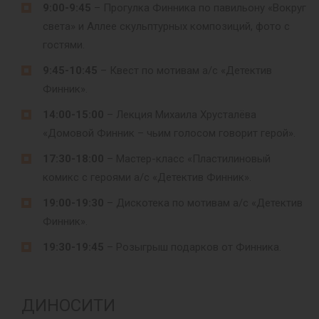
9:00-9:45
– Прогулка Финника по павильону «Вокруг
света» и Аллее скульптурных композиций, фото с
гостями.
9:45-10:45
– Квест по мотивам а/с «Детектив
Финник».
14:00-15:00
– Лекция Михаила Хрусталёва
«Домовой Финник – чьим голосом говорит герой».
17:30-18:00
– Мастер-класс «Пластилиновый
комикс с героями а/с «Детектив Финник».
19:00-19:30
– Дискотека по мотивам а/с «Детектив
Финник».
19:30-19:45
– Розыгрыш подарков от Финника.
ДИНОСИТИ