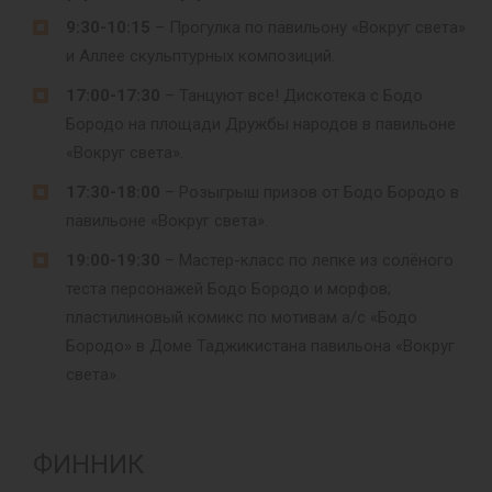
9:30-10:15
– Прогулка по павильону «Вокруг света»
и Аллее скульптурных композиций.
17:00-17:30
– Танцуют все! Дискотека с Бодо
Бородо на площади Дружбы народов в павильоне
«Вокруг света».
17:30-18:00
– Розыгрыш призов от Бодо Бородо в
павильоне «Вокруг света».
19:00-19:30
– Мастер-класс по лепке из солёного
теста персонажей Бодо Бородо и морфов;
пластилиновый комикс по мотивам а/с «Бодо
Бородо» в Доме Таджикистана павильона «Вокруг
света».
ФИННИК