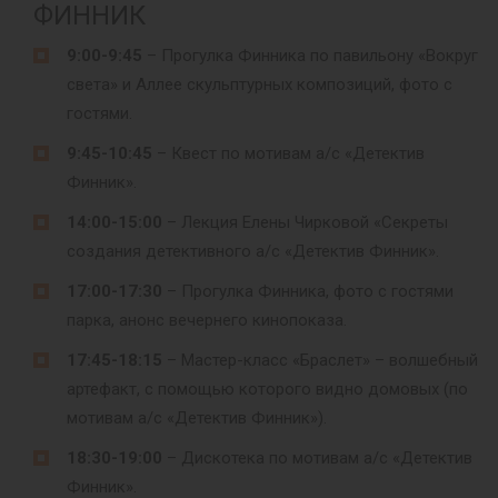
ФИННИК
9:00-9:45
– Прогулка Финника по павильону «Вокруг
света» и Аллее скульптурных композиций, фото с
гостями.
9:45-10:45
– Квест по мотивам а/с «Детектив
Финник».
14:00-15:00
– Лекция Елены Чирковой «Секреты
создания детективного а/с «Детектив Финник».
17:00-17:30
– Прогулка Финника, фото с гостями
парка, анонс вечернего кинопоказа.
17:45-18:15
– Мастер-класс «Браслет» – волшебный
артефакт, с помощью которого видно домовых (по
мотивам а/с «Детектив Финник»).
18:30-19:00
– Дискотека по мотивам а/с «Детектив
Финник».