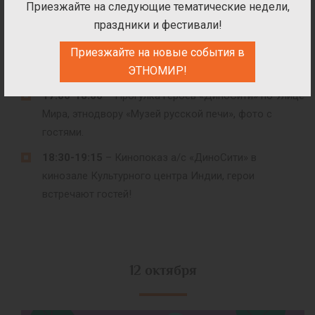
Приезжайте на следующие тематические недели,
павильоне «Вокруг света».
праздники и фестивали!
16:30-17:00
– Мастер-класс «Картина из
Приезжайте на новые события в
пластилина» с героями «ДиноСити» (мастерская
ЭТНОМИР!
«Гумно»).
17:00-18:00
– Прогулка героев «ДиноСити» по Улице
Мира, этнодвору «Музей русской печи», фото с
гостями.
18:30-19:15
– Кинопоказ а/с «ДиноСити» в
кинозале Культурного центра Индии, герои
встречают гостей!
12 октября