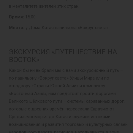
в менталитете жителей этих стран.
Время:
15:00
Место:
у Дома Китая павильона «Вокруг света»
ЭКСКУРСИЯ «ПУТЕШЕСТВИЕ НА
ВОСТОК»
Какой бы ни выбрали мы с вами экскурсионный путь –
по павильону «Вокруг света» Улицы Мира или по
этнодвору «Страны Южной Азии» и комплексу
«Восточная Азия», нам предстоит пройти дорогами
Великого шёлкового пути – системы караванных дорог,
которые с древних времён пересекали Евразию от
Средиземноморья до Китая и служили истоками
возникновения и развития торговых и культурных связей
народов, государств, регионов, находившихся в зоне