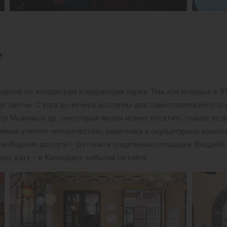
е
урсий по этнодворам и территории парка. Тем, кто впервые в
уг света». С утра до вечера доступны для самостоятельного ос
нтр Мьянмы и др., некоторые музеи можно посетить только во в
ликие учителя человечества», памятники и скульптурные композ
 В свободном доступе – детская и спортивная площадки. Входно
ную дату – в Календаре событий на сайте.