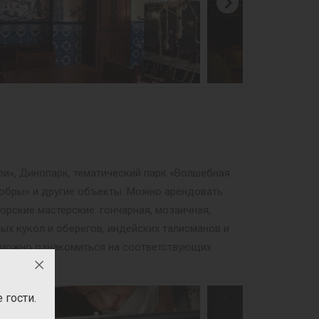
ри», Динопарк, тематический парк «Волшебная
мобры» и другие объекты. Можно арендовать
орские мастерские: гончарная, мозаичная,
ных кукол и оберегов, индейских талисманов и
м можно ознакомиться на соответствующих
гости.