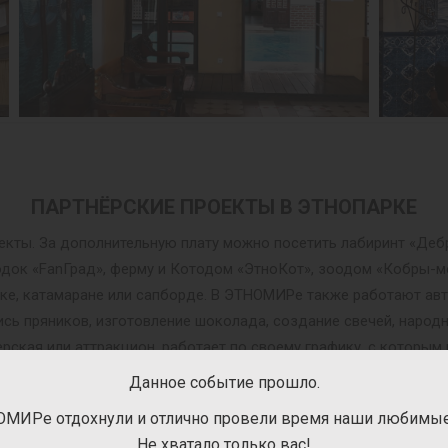
ПАРТНЁРСКИЕ ПРОЕКТЫ В ЭТНОПАРКЕ
оекты. За дополнительную плату можно посетить лабиринт «Деб
одок «FanГрад», ферму и Котодом «ЭтноКот», зоодом «Кобры-
дке, катамаране или сапборде. В ЭТНОМИРе также работают авт
пись пряников, изготовление шоколада, создание свечей, народ
рская или аттракцион, работает по своему графику, с которы
ета или мастер-класса.
Данное событие прошло.
ОМИРе отдохнули и отлично провели время наши любимые 
Не хватало только вас!