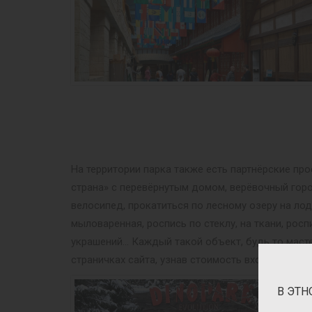
На территории парка также есть партнёрские пр
страна» с перевёрнутым домом, верёвочный гор
велосипед, прокатиться по лесному озеру на ло
мыловаренная, роспись по стеклу, на ткани, рос
украшений… Каждый такой объект, будь то масте
страничках сайта, узнав стоимость входного бил
В ЭТН