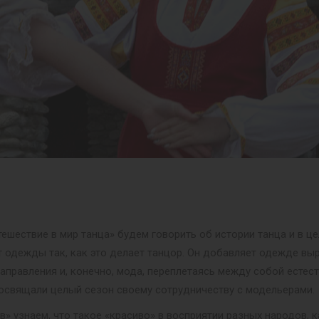
тешествие в мир танца» будем говорить об истории танца и в ц
 одежды так, как это делает танцор. Он добавляет одежде выр
 направления и, конечно, мода, переплетаясь между собой ест
освящали целый сезон своему сотрудничеству с модельерами.
в» узнаем, что такое «красиво» в восприятии разных народов,