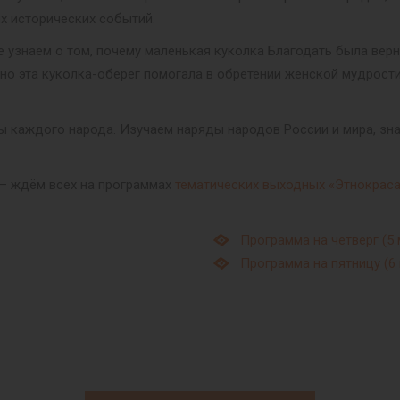
х исторических событий.
е узнаем о том, почему маленькая куколка Благодать была верн
о эта куколка-оберег помогала в обретении женской мудрости 
ы каждого народа. Изучаем наряды народов России и мира, зн
– ждём всех на программах
тематических выходных «Этнокрас
Программа на четверг (5 
Программа на пятницу (6 