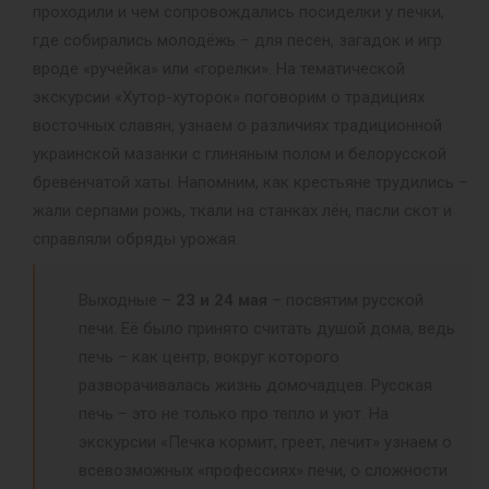
проходили и чем сопровождались посиделки у печки,
где собирались молодёжь – для песен, загадок и игр
вроде «ручейка» или «горелки». На тематической
экскурсии «Хутор-хуторок» поговорим о традициях
восточных славян, узнаем о различиях традиционной
украинской мазанки с глиняным полом и белорусской
бревенчатой хаты. Напомним, как крестьяне трудились –
жали серпами рожь, ткали на станках лён, пасли скот и
справляли обряды урожая.
Выходные –
23 и 24 мая
– посвятим русской
печи. Её было принято считать душой дома, ведь
печь – как центр, вокруг которого
разворачивалась жизнь домочадцев. Русская
печь – это не только про тепло и уют. На
экскурсии «Печка кормит, греет, лечит» узнаем о
всевозможных «профессиях» печи, о сложности