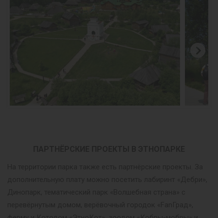
ПАРТНЁРСКИЕ ПРОЕКТЫ В ЭТНОПАРКЕ
На территории парка также есть партнёрские проекты. За
дополнительную плату можно посетить лабиринт «Дебри»,
Динопарк, тематический парк «Волшебная страна» с
перевёрнутым домом, верёвочный городок «FanГрад»,
ферму и Котодом «ЭтноКот», зоодом «Кобры-мобры» и