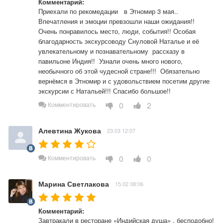
Комментарий:
Приехали по рекомедации   в Этномир 3 мая..  
Впечатления и эмоции превзошли наши ожидания!! 
Очень понравилось место, люди, события!! Особая 
благодарность экскурсоводу Снуловой Наталье и её 
увлекательному и познавательному  рассказу в 
павильоне Индия!!  Узнали очень много нового, 
необычного об этой чудесной стране!!!  Обязательно 
вернёмся в Этномир и с удовольствием посетим другие 
экскурсии с Натальей!!! Спасибо большое!!
0
2
Комментировать
Алевтина Жукова
23.03 12:07
0
0
Комментировать
Марина Светлакова
15.02 08:06
Комментарий:
Завтракали в ресторане «Индийская душа» , бесподобно! 