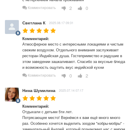
2
0
Комментировать
Светлана К
2025.08.17 09:31
Комментарий:
Атмосферное место с интересными локациями и чистым 
свежим воздухом. Отдельного внимания заслуживает 
ресторан Индийская душа. Гостеприимство и радушие в 
этом заведении зашкаливают. Спасибо за вкусные блюда 
и возможность ощутить вкус индийской кухни 
0
2
Комментировать
Нина Шумилина
2025.07.14 07:17
Комментарий:
Отдыхали с детьми 5ти лет.

Потрясающее место! Вернёмся к вам ещё много много 
раз. Особенно хочется выделить зоодом "кобры-мобры" - 
замечательный Андрей, который познакомил нас с миром 