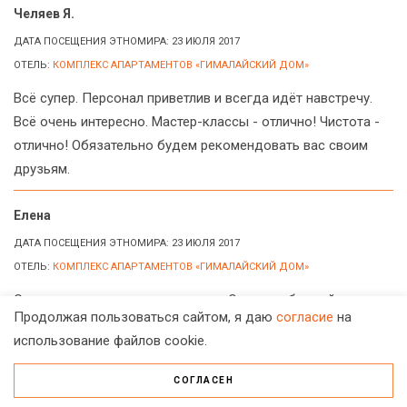
Челяев Я.
ДАТА ПОСЕЩЕНИЯ ЭТНОМИРА: 23 ИЮЛЯ 2017
ОТЕЛЬ:
КОМПЛЕКС АПАРТАМЕНТОВ «ГИМАЛАЙСКИЙ ДОМ»
Всё супер. Персонал приветлив и всегда идёт навстречу.
Всё очень интересно. Мастер-классы - отлично! Чистота -
отлично! Обязательно будем рекомендовать вас своим
друзьям.
Елена
ДАТА ПОСЕЩЕНИЯ ЭТНОМИРА: 23 ИЮЛЯ 2017
ОТЕЛЬ:
КОМПЛЕКС АПАРТАМЕНТОВ «ГИМАЛАЙСКИЙ ДОМ»
С удовольствием провели время. Очень любезный
Продолжая пользоваться сайтом, я даю
согласие
на
персонал везде, особенно в «Гималайском доме» Вусала.
использование файлов cookie.
Спасибо большое.
СОГЛАСЕН
Данышина Елена