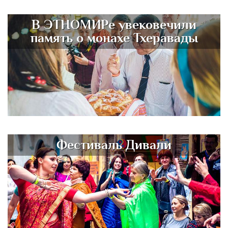
В ЭТНОМИРе увековечили
память о монахе Тхеравады
Фестиваль Дивали