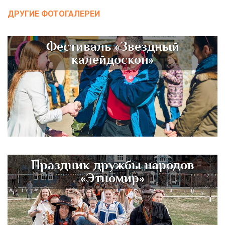
ДРУГИЕ ФОТОГАЛЕРЕИ
Фестиваль «Звездный
калейдоскоп»
Праздник дружбы народов
«Этномир»