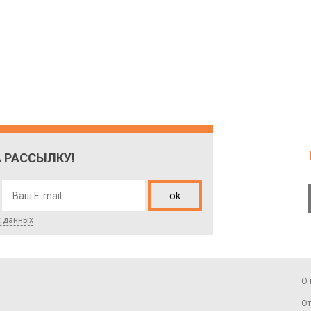
 РАССЫЛКУ!
ok
х данных
О 
От