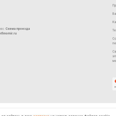
Пр
Ва
Ка
ово.
Схема проезда
Те
thnomir.ru
Со
пе
Са
эп
ме