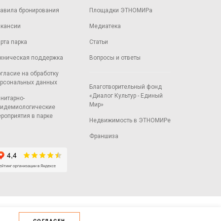
авила бронирования
Площадки ЭТНОМИРа
кансии
Медиатека
рта парка
Статьи
хническая поддержка
Вопросы и ответы
гласие на обработку
рсональных данных
Благотворительный фонд
«Диалог Культур - Единый
нитарно-
Мир»
идемиологические
роприятия в парке
Недвижимость в ЭТНОМИРе
Франшиза