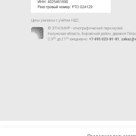
Цены указаны с учётом НДС.
© ЭТНОМИР - этнографический парк-музей
Калужская область, Боровский район, деревня Петр
00
00
С 9
до 21
ежедневно:
+7 495 023-81-81
,
zakaz@e