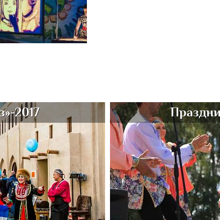
з»-2017
Праздни