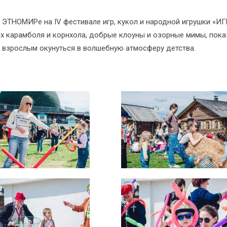
в ЭТНОМИРе на IV фестивале игр, кукол и народной игрушки «И
их карамболя и корнхола, добрые клоуны и озорные мимы, пока
и взрослым окунуться в волшебную атмосферу детства.