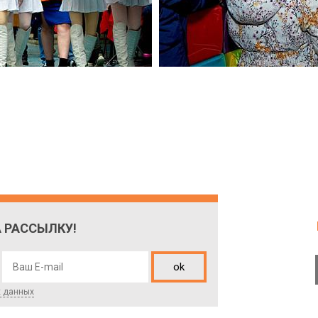
 РАССЫЛКУ!
ok
х данных