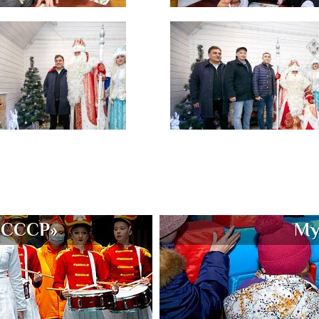
 СССР»
Му