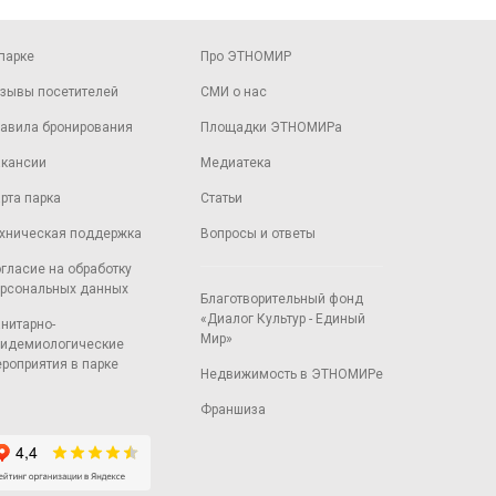
парке
Про ЭТНОМИР
зывы посетителей
СМИ о нас
авила бронирования
Площадки ЭТНОМИРа
кансии
Медиатека
рта парка
Статьи
хническая поддержка
Вопросы и ответы
гласие на обработку
рсональных данных
Благотворительный фонд
«Диалог Культур - Единый
нитарно-
Мир»
идемиологические
роприятия в парке
Недвижимость в ЭТНОМИРе
Франшиза