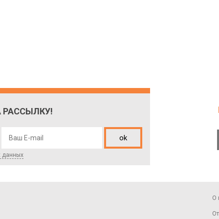
 РАССЫЛКУ!
ok
х данных
О 
От