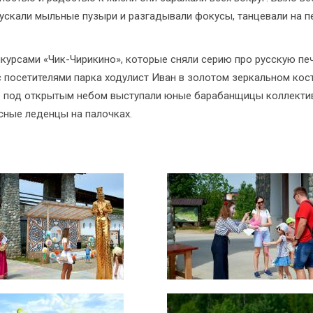
 пускали мыльные пузыри и разгадывали фокусы, танцевали на п
курсами «Чик-Чирикино», которые сняли серию про русскую печ
 посетителями парка ходулист Иван в золотом зеркальном кос
е под открытым небом выступали юные барабанщицы коллектив
сные леденцы на палочках.