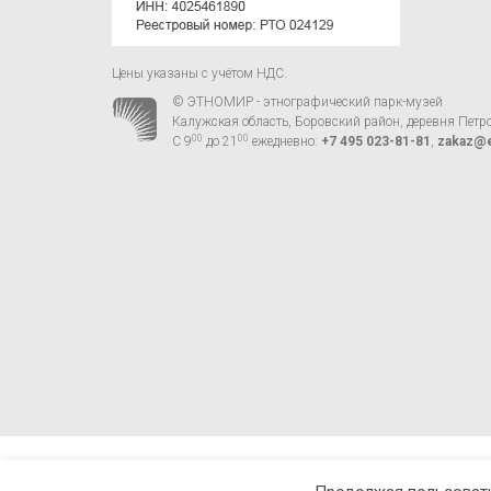
Цены указаны с учётом НДС.
© ЭТНОМИР - этнографический парк-музей
Калужская область, Боровский район, деревня Петр
00
00
С 9
до 21
ежедневно:
+7 495 023-81-81
,
zakaz@e