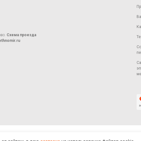
Пр
Ва
Ка
ово.
Схема проезда
Те
thnomir.ru
Со
пе
Са
эп
ме