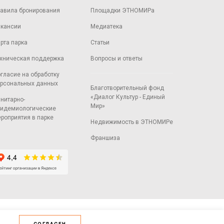
авила бронирования
Площадки ЭТНОМИРа
кансии
Медиатека
рта парка
Статьи
хническая поддержка
Вопросы и ответы
гласие на обработку
рсональных данных
Благотворительный фонд
«Диалог Культур - Единый
нитарно-
Мир»
идемиологические
роприятия в парке
Недвижимость в ЭТНОМИРе
Франшиза