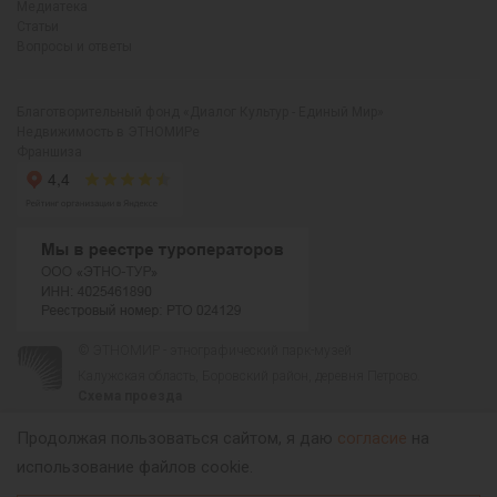
Медиатека
Статьи
Вопросы и ответы
Благотворительный фонд «Диалог Культур - Единый Мир»
Недвижимость в ЭТНОМИРе
Франшиза
© ЭТНОМИР - этнографический парк-музей
Калужская область, Боровский район, деревня Петрово.
Схема проезда
00
00
С 9
до 21
ежедневно:
+7 495 023-81-81
,
zakaz@ethnomir.ru
Продолжая пользоваться сайтом, я даю
согласие
на
использование файлов cookie.