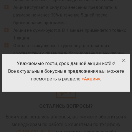
Акция вступает в силу при внесении предоплаты в
размере не менее 30% в течение 5 дней после
бронирования программы.
Акции не суммируются. В 1 заказе применяется только
1 акция.
Отказ от выкупленных туров осуществляется в
соответствии с правилами бронирования и аннуляции
услуг ЭТНОМИРа.
Уважаемые гости, срок данной акции истёк!
Все актуальные бонусные предложения вы можете
посмотреть в разделе
«Акции»
.
ОСТАЛИСЬ ВОПРОСЫ?
Если у вас остались вопросы, вы можете обратиться к
менеджерам по работе с клиентами по телефону