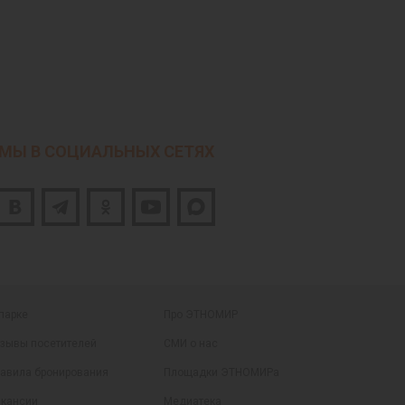
МЫ В СОЦИАЛЬНЫХ СЕТЯХ
парке
Про ЭТНОМИР
зывы посетителей
СМИ о нас
авила бронирования
Площадки ЭТНОМИРа
кансии
Медиатека