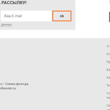
 РАССЫЛКУ!
ok
х данных
О 
От
Пр
Ва
Ка
ово.
Схема проезда
Те
thnomir.ru
Со
пе
Са