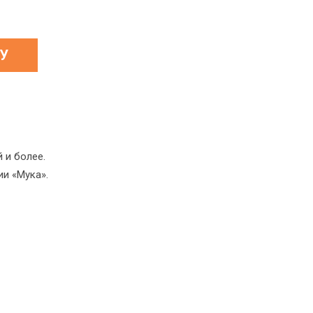
 и более.
и «Мука».