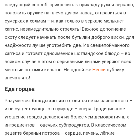
следующий способ: прикрепить к прикладу ружья зеркало,
положить оружие на плечо дулом назад, отправиться в
сумерках к холмам – и, как только в зеркале мелькнёт
хаггис, незамедлительно стрелять! Важное дополнение –
охоту следует начинать после бутылки доброго виски, для
надёжности лучше употребить две. Из свежепойманного
хаггиса и готовят одноимённое шотландское блюдо – во
всяком случае в этом с серьёзными лицами уверяют всех
местные потомки кельтов. Не одной же
Несси
публику
впечатлять!
Еда горцев
Разумеется,
блюдо хаггис
готовится не из разноногого –
и не существующего в природе – зверя. Традиционное
угощение горцев делается из более чем демократичных
ингредиентов – овечьих субпродуктов. В классическом
рецепте бараньи потроха – сердце, печень, лёгкие –