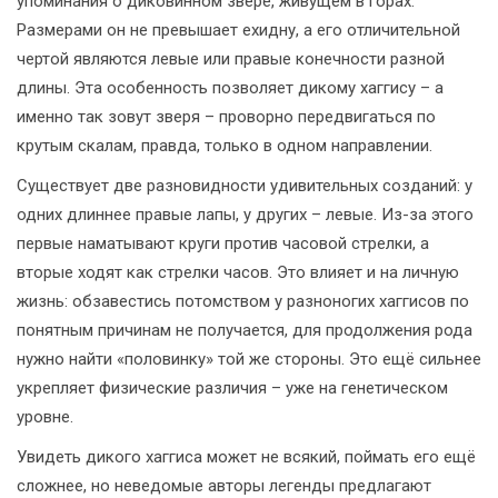
упоминания о диковинном звере, живущем в горах.
Размерами он не превышает ехидну, а его отличительной
чертой являются левые или правые конечности разной
длины. Эта особенность позволяет дикому хаггису – а
именно так зовут зверя – проворно передвигаться по
крутым скалам, правда, только в одном направлении.
Существует две разновидности удивительных созданий: у
одних длиннее правые лапы, у других – левые. Из-за этого
первые наматывают круги против часовой стрелки, а
вторые ходят как стрелки часов. Это влияет и на личную
жизнь: обзавестись потомством у разноногих хаггисов по
понятным причинам не получается, для продолжения рода
нужно найти «половинку» той же стороны. Это ещё сильнее
укрепляет физические различия – уже на генетическом
уровне.
Увидеть дикого хаггиса может не всякий, поймать его ещё
сложнее, но неведомые авторы легенды предлагают