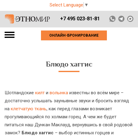
Select Language
▼
+7 495 023-81-81
ОНЛАЙН-БРОНИРОВАНИЕ
Блюдо хаггис
Шотландские
килт
и
волынка
известны во всём мире –
достаточно услышать заунывные звуки и бросить взгляд
на
клетчатую ткань
, как перед глазами возникает
прогуливающийся по холмам горец. А чем же будет
питаться наш Дункан Маклауд, вернувшись в свой родовой
замок?
Блюдо хаггис
– выбор истинных горцев и