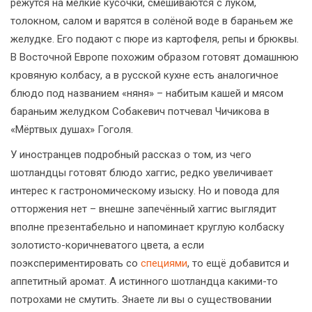
режутся на мелкие кусочки, смешиваются с луком,
толокном, салом и варятся в солёной воде в бараньем же
желудке. Его подают с пюре из картофеля, репы и брюквы.
В Восточной Европе похожим образом готовят домашнюю
кровяную колбасу, а в русской кухне есть аналогичное
блюдо под названием «няня» – набитым кашей и мясом
бараньим желудком Собакевич потчевал Чичикова в
«Мёртвых душах» Гоголя.
У иностранцев подробный рассказ о том, из чего
шотландцы готовят блюдо хаггис, редко увеличивает
интерес к гастрономическому изыску. Но и повода для
отторжения нет – внешне запечённый хаггис выглядит
вполне презентабельно и напоминает круглую колбаску
золотисто-коричневатого цвета, а если
поэкспериментировать со
специями
, то ещё добавится и
аппетитный аромат. А истинного шотландца какими-то
потрохами не смутить. Знаете ли вы о существовании