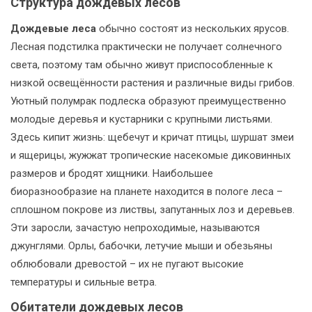
Структура дождевых лесов
Дождевые леса
обычно состоят из нескольких ярусов.
Лесная подстилка практически не получает солнечного
света, поэтому там обычно живут приспособленные к
низкой освещённости растения и различные виды грибов.
Уютный полумрак подлеска образуют преимущественно
молодые деревья и кустарники с крупными листьями.
Здесь кипит жизнь: щебечут и кричат птицы, шуршат змеи
и ящерицы, жужжат тропические насекомые диковинных
размеров и бродят хищники. Наибольшее
биоразнообразие на планете находится в пологе леса –
сплошном покрове из листвы, запутанных лоз и деревьев.
Эти заросли, зачастую непроходимые, называются
джунглями. Орлы, бабочки, летучие мыши и обезьяны
облюбовали древостой – их не пугают высокие
температуры и сильные ветра.
Обитатели дождевых лесов