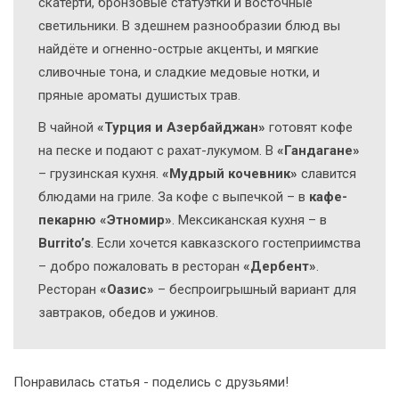
скатерти, бронзовые статуэтки и восточные
светильники. В здешнем разнообразии блюд вы
найдёте и огненно-острые акценты, и мягкие
сливочные тона, и сладкие медовые нотки, и
пряные ароматы душистых трав.
В чайной
«Турция и Азербайджан»
готовят кофе
на песке и подают с рахат-лукумом. В
«Гандагане»
– грузинская кухня.
«Мудрый кочевник»
славится
блюдами на гриле. За кофе с выпечкой – в
кафе-
пекарню «Этномир»
. Мексиканская кухня – в
Burrito’s
. Если хочется кавказского гостеприимства
– добро пожаловать в ресторан
«Дербент»
.
Ресторан
«Оазис»
– беспроигрышный вариант для
завтраков, обедов и ужинов.
Понравилась статья - поделись с друзьями!