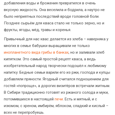
добавления воды и брожения превратился в очень
вкусную жидкость. Она веселила и бодрила, а наутро не
было неприятных последствий вроде головной боли.
Позднее сырьём для кваса стало не только зерно, но и
фрукты, ягоды, мёд, травы и коренья.
Привычный для нас квас делается из хлеба – наверняка у
многих в семье бабушки выращивали не только
инопланетного вида грибы в банках
, но и заливали хлеб
кипятком. Это самый простой рецепт кваса, а ведь
изобретательный народ творчески подошёл к любимому
напитку. Бедные семьи варили его из ржи, господа и купцы
добавляли пряности. Ягодный считался подношением для
гостей «попроще», а дорогих визитёров встречали житным.
В Сибири традиционно готовят из ржаного солода и муки,
потомившихся в настоящей
печи
. Есть и мятный, и с
изюмом, с хреном, имбирём, яблоком, сладкий и кислый –
всех не перепробуешь.