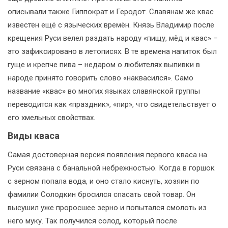
описывали также Гиппократ и Геродот. Славянам же квас
известен ещё с языческих времён. Князь Владимир после
крещения Руси велел раздать народу «пищу, мёд и квас» –
это зафиксировано в летописях. В те времена напиток был
гуще и крепче пива – недаром о любителях выпивки в
народе принято говорить слово «наквасился». Само
название «квас» во многих языках славянской группы
переводится как «праздник», «пир», что свидетельствует о
его хмельных свойствах.
Виды кваса
Самая достоверная версия появления первого кваса на
Руси связана с банальной небрежностью. Когда в горшок
с зерном попала вода, и оно стало киснуть, хозяин по
фамилии Солодкин бросился спасать свой товар. Он
высушил уже проросшее зерно и попытался смолоть из
него муку. Так получился солод, который после