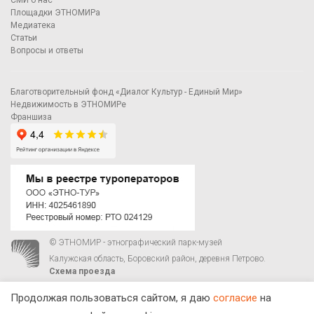
СМИ о нас
Площадки ЭТНОМИРа
Медиатека
Статьи
Вопросы и ответы
Благотворительный фонд «Диалог Культур - Единый Мир»
Недвижимость в ЭТНОМИРе
Франшиза
© ЭТНОМИР - этнографический парк-музей
Калужская область, Боровский район, деревня Петрово.
Схема проезда
00
00
С 9
до 21
ежедневно:
+7 495 023-81-81
,
zakaz@ethnomir.ru
Продолжая пользоваться сайтом, я даю
согласие
на