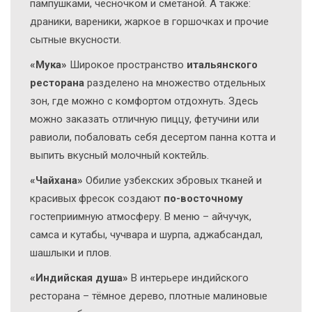
пампушками, чесночком и сметаной. А также:
драники, вареники, жаркое в горшочках и прочие
сытные вкусности.
«Мука»
Широкое пространство
итальянского
ресторана
разделено на множество отдельных
зон, где можно с комфортом отдохнуть. Здесь
можно заказать отличную пиццу, фетучини или
равиоли, побаловать себя десертом панна котта и
выпить вкусный молочный коктейль.
«Чайхана»
Обилие узбекских эбровых тканей и
красивых фресок создают
по-восточному
гостеприимную атмосферу. В меню – айчучук,
самса и кутабы, чучвара и шурпа, аджабсандал,
шашлыки и плов.
«Индийская душа»
В интерьере индийского
ресторана – тёмное дерево, плотные малиновые