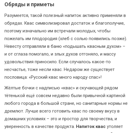
Обряды и приметы
Разумеется, такой полезный напиток активно применяли в
обрядах. Квас символизировал достаток и благополучие,
поэтому изначально им встречали молодых, чтобы
пожелать им плодородия (хлеб с солью появились позже).
Невесту отправляли в баню «подышать квасным духом» –
и от сглаза помогало, и злых духов отгоняло, и массу
удовольствия приносило. Если случалось какое-то
несчастье, тоже несли квас. Недаром же существует
пословица: «Русский квас много народу спас»!
Жёлтые бочки с надписью «квас» и скучающей рядом
тётенькой ещё совсем недавно были привычной картиной
любого города в большой стране, но санитарные нормы не
дремлют. Лучше всего готовить квас по своему вкусу в
домашних условиях – это и простор для творчества, и
уверенность в качестве продукта.
Напиток квас
утоляет