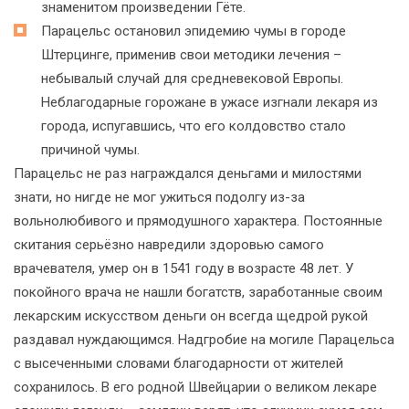
знаменитом произведении Гёте.
Парацельс остановил эпидемию чумы в городе
Штерцинге, применив свои методики лечения –
небывалый случай для средневековой Европы.
Неблагодарные горожане в ужасе изгнали лекаря из
города, испугавшись, что его колдовство стало
причиной чумы.
Парацельс не раз награждался деньгами и милостями
знати, но нигде не мог ужиться подолгу из-за
вольнолюбивого и прямодушного характера. Постоянные
скитания серьёзно навредили здоровью самого
врачевателя, умер он в 1541 году в возрасте 48 лет. У
покойного врача не нашли богатств, заработанные своим
лекарским искусством деньги он всегда щедрой рукой
раздавал нуждающимся. Надгробие на могиле Парацельса
с высеченными словами благодарности от жителей
сохранилось. В его родной Швейцарии о великом лекаре