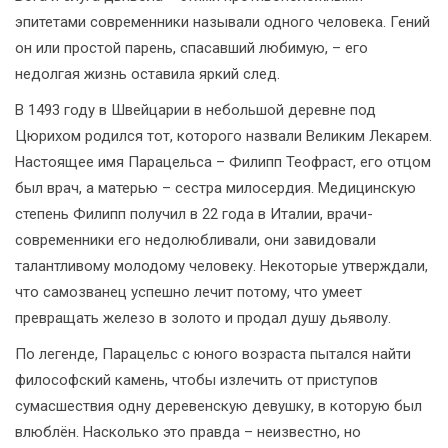
эпитетами современники называли одного человека. Гений
он или простой парень, спасавший любимую, – его
недолгая жизнь оставила яркий след.
В 1493 году в Швейцарии в небольшой деревне под
Цюрихом родился тот, которого назвали Великим Лекарем.
Настоящее имя Парацельса – Филипп Теофраст, его отцом
был врач, а матерью – сестра милосердия. Медицинскую
степень Филипп получил в 22 года в Италии, врачи-
современники его недолюбливали, они завидовали
талантливому молодому человеку. Некоторые утверждали,
что самозванец успешно лечит потому, что умеет
превращать железо в золото и продал душу дьяволу.
По легенде, Парацельс с юного возраста пытался найти
философский камень, чтобы излечить от приступов
сумасшествия одну деревенскую девушку, в которую был
влюблён. Насколько это правда – неизвестно, но