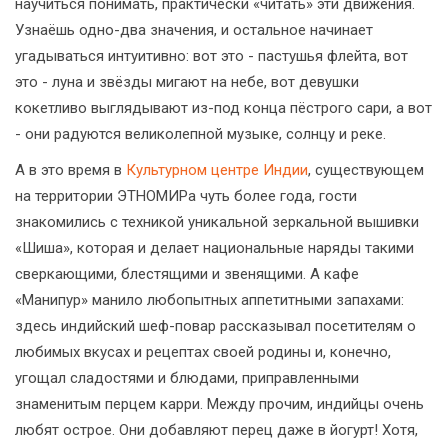
научиться понимать, практически «читать» эти движения.
Узнаёшь одно-два значения, и остальное начинает
угадываться интуитивно: вот это - пастушья флейта, вот
это - луна и звёзды мигают на небе, вот девушки
кокетливо выглядывают из-под конца пёстрого сари, а вот
- они радуются великолепной музыке, солнцу и реке.
А в это время в
Культурном центре Индии
, существующем
на территории ЭТНОМИРа чуть более года, гости
знакомились с техникой уникальной зеркальной вышивки
«Шиша», которая и делает национальные наряды такими
сверкающими, блестящими и звенящими. А кафе
«Манипур» манило любопытных аппетитными запахами:
здесь индийский шеф-повар рассказывал посетителям о
любимых вкусах и рецептах своей родины и, конечно,
угощал сладостями и блюдами, приправленными
знаменитым перцем карри. Между прочим, индийцы очень
любят острое. Они добавляют перец даже в йогурт! Хотя,