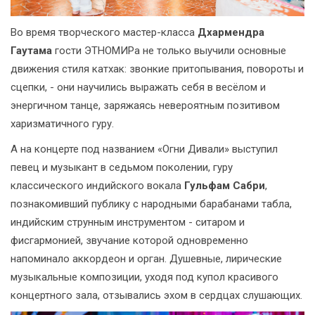
Во время творческого мастер-класса
Дхармендра
Гаутама
гости ЭТНОМИРа не только выучили основные
движения стиля катхак: звонкие притопывания, повороты и
сцепки, - они научились выражать себя в весёлом и
энергичном танце, заряжаясь невероятным позитивом
харизматичного гуру.
А на концерте под названием «Огни Дивали» выступил
певец и музыкант в седьмом поколении, гуру
классического индийского вокала
Гульфам Сабри
,
познакомивший публику с народными барабанами табла,
индийским струнным инструментом - ситаром и
фисгармонией, звучание которой одновременно
напоминало аккордеон и орган. Душевные, лирические
музыкальные композиции, уходя под купол красивого
концертного зала, отзывались эхом в сердцах слушающих.