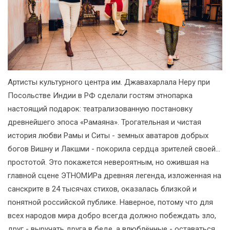
Артисты культурного центра им. Джавахарлала Неру при
Посольстве Индии в РФ сделали гостям этнопарка
настоящий подарок: театрализованную постановку
древнейшего эпоса «Рамаяна». Трогательная и чистая
история любви Рамы и Ситы - земных аватаров добрых
богов Вишну и Лакшми - покорила сердца зрителей своей…
простотой. Это покажется невероятным, но ожившая на
главной сцене ЭТНОМИРа древняя легенда, изложенная на
санскрите в 24 тысячах стихов, оказалась близкой и
понятной российской публике. Наверное, потому что для
всех народов мира добро всегда должно побеждать зло,
друг - выручать друга в беде, а влюблённые - оставаться