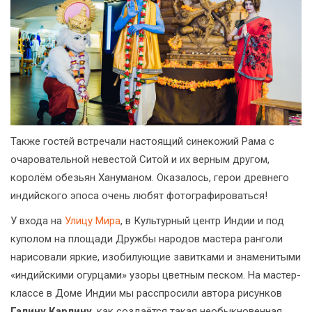
Также гостей встречали настоящий синекожий Рама с
очаровательной невестой Ситой и их верным другом,
королём обезьян Хануманом. Оказалось, герои древнего
индийского эпоса очень любят фотографироваться!
У входа на
Улицу Мира
, в Культурный центр Индии и под
куполом на площади Дружбы народов мастера ранголи
нарисовали яркие, изобилующие завитками и знаменитыми
«индийскими огурцами» узоры цветным песком. На мастер-
классе в Доме Индии мы расспросили автора рисунков
Галину Карлину
, как создаётся такая необыкновенная