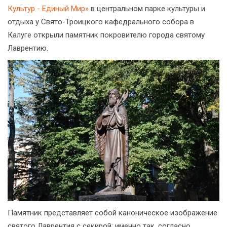
Культур - Единый Мир»
в центральном парке культуры и
отдыха у Свято-Троицкого кафедрального собора в
Калуге открыли памятник покровителю города святому
Лаврентию.
Памятник представляет собой каноническое изображение
святого Лаврентия с секирой: именно так, согласно