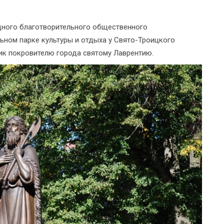
дного благотворительного общественного
ьном парке культуры и отдыха у Свято-Троицкого
ик покровителю города святому Лаврентию.