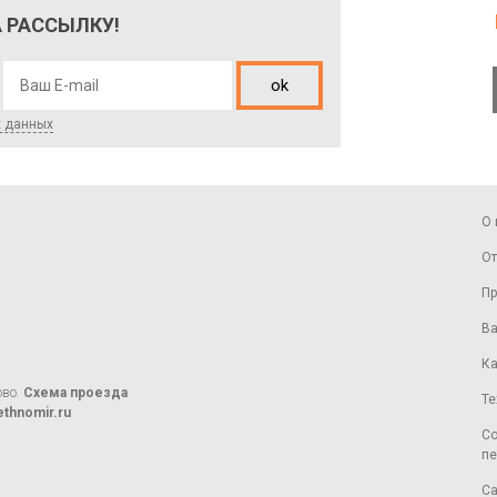
 РАССЫЛКУ!
ok
х данных
О 
От
Пр
Ва
Ка
ово.
Схема проезда
Те
thnomir.ru
Со
пе
Са