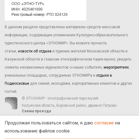
В данном разделе представлены материалы средств массовой
информации, содержащие упоминание Культурно-образовательного
туристического центра «ЭТНОМИР». Вы можете прочесть
статьи,
новости об отдыхе
и туризме жителей Московской области и
Калужской области в главном этнографическом парке-музее, увидеть
сюжеты независимых журналистов о наших событиях,
мероприятиях
,
уникальных площадках, сотрудниках ЭТНОМИРа и
отдыхе в
Подмосковье
для семей, молодёжи, корпоративных клиентов и других
гостей.
© ЭТНОМИР - этнографический парк-музей
Калужская область, Боровский район, деревня Петрово.
Схема проезда
00
00
С 9
до 21
ежедневно:
+7 495 023-81-81
,
zakaz@ethnomir.ru
Продолжая пользоваться сайтом, я даю
согласие
на
использование файлов cookie.