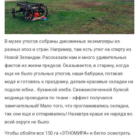
В музее утюгов собраны диковинные экземпляры из
разных эпох и стран. Например, там есть утюг на спирту из
Новой Зеландии. Рассказали нам и много удивительных
фактов из жизни предков. Оказывается, в старину, когда
еще не было угольных утюгов, наши бабушки, потакая
моде и готовясь к празднику, делали красивые складки на
подоле юбки... буханкой хлеба. Свежеиспеченной булкой
модница проводила по ткани - эффект получался
замечательный! Мало того, что проглаживались складки,
так они еще и отпаривались! Назавтра краше ее наряда во
всей округе не было.
Чтобы обойти все 150 га «ЭТНОМИРА» и бегло осмотреть