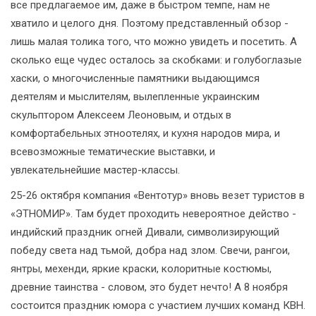
все предлагаемое им, даже в быстром темпе, нам не
хватило и целого дня. Поэтому представленный обзор -
лишь малая толика того, что можно увидеть и посетить. А
сколько еще чудес осталось за скобками: и голубоглазые
хаски, о многочисленные памятники выдающимся
деятелям и мыслителям, вылепленные украинским
скульптором Алексеем Леоновым, и отдых в
комфортабельных этноотелях, и кухня народов мира, и
всевозможные тематические выставки, и
увлекательнейшие мастер-классы.
25-26 октября компания «Вентотур» вновь везет туристов в
«ЭТНОМИР». Там будет проходить невероятное действо -
индийский праздник огней Дивали, символизирующий
победу света над тьмой, добра над злом. Свечи, рангои,
янтры, мехенди, яркие краски, колоритные костюмы,
древние таинства - словом, это будет нечто! А 8 ноября
состоится праздник юмора с участием лучших команд КВН.