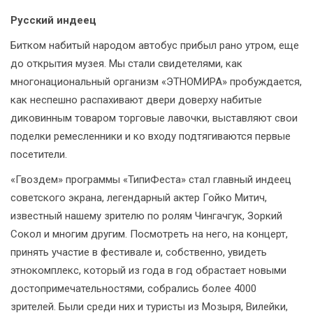
Русский индеец
Битком набитый народом автобус прибыл рано утром, еще
до открытия музея. Мы стали свидетелями, как
многонациональный организм «ЭТНОМИРА» пробуждается,
как неспешно распахивают двери доверху набитые
диковинным товаром торговые лавочки, выставляют свои
поделки ремесленники и ко входу подтягиваются первые
посетители.
«Гвоздем» программы «ТипиФеста» стал главный индеец
советского экрана, легендарный актер Гойко Митич,
известный нашему зрителю по ролям Чингачгук, Зоркий
Сокол и многим другим. Посмотреть на него, на концерт,
принять участие в фестивале и, собственно, увидеть
этнокомплекс, который из года в год обрастает новыми
достопримечательностями, собрались более 4000
зрителей. Были среди них и туристы из Мозыря, Вилейки,