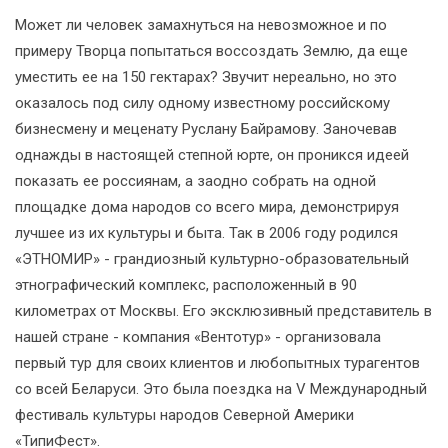
Может ли человек замахнуться на невозможное и по
примеру Творца попытаться воссоздать Землю, да еще
уместить ее на 150 гектарах? Звучит нереально, но это
оказалось под силу одному известному российскому
бизнесмену и меценату Руслану Байрамову. Заночевав
однажды в настоящей степной юрте, он проникся идеей
показать ее россиянам, а заодно собрать на одной
площадке дома народов со всего мира, демонстрируя
лучшее из их культуры и быта. Так в 2006 году родился
«ЭТНОМИР» - грандиозный культурно-образовательный
этнографический комплекс, расположенный в 90
километрах от Москвы. Его эксклюзивный представитель в
нашей стране - компания «Вентотур» - организовала
первый тур для своих клиентов и любопытных турагентов
со всей Беларуси. Это была поездка на V Международный
фестиваль культуры народов Северной Америки
«ТипиФест».