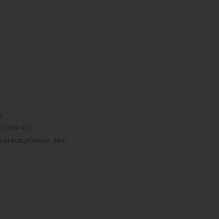
.
трелка»).
ипликационных лент.