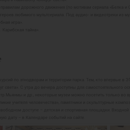
равилам дорожного движения (по мотивам сериала «Белка и С
героев любимого мультсериала. Под аудио- и видеотреки из му
бная игра».
 Карибская тайна».
е
урсий по этнодворам и территории парка. Тем, кто впервые в
уг света». С утра до вечера доступны для самостоятельного ос
нтр Мьянмы и др., некоторые музеи можно посетить только во в
ликие учителя человечества», памятники и скульптурные композ
 В свободном доступе – детская и спортивная площадки. Входно
ную дату – в Календаре событий на сайте.