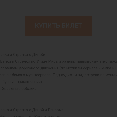
КУПИТЬ БИЛЕТ
елка и Стрелка с Диной»
Белки и Стрелки по Улице Мира и разным павильонам этнопарка
равилам дорожного движения (по мотивам сериала «Белка и С
оев любимого мультсериала. Под аудио- и видеотреки из мульт
. Лунные приключения».
. Звёздные собаки».
лка и Стрелка с Диной и Рексом».
Мира и павильону «Вокруг света».