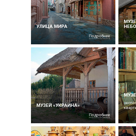
МУЗ
УЛИЦА МИРА
НЕБ
Подробнее
МУЗЕ
экспо
МУЗЕЙ «УКРАИНА»
кварти
Подробнее