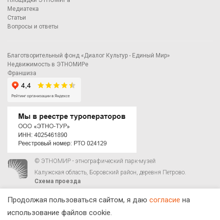
Площадки ЭТНОМИРа
Медиатека
Статьи
Вопросы и ответы
Благотворительный фонд «Диалог Культур - Единый Мир»
Недвижимость в ЭТНОМИРе
Франшиза
© ЭТНОМИР - этнографический парк-музей
Калужская область, Боровский район, деревня Петрово.
Схема проезда
00
00
С 9
до 21
ежедневно:
+7 495 023-81-81
,
zakaz@ethnomir.ru
Продолжая пользоваться сайтом, я даю
согласие
на
использование файлов cookie.