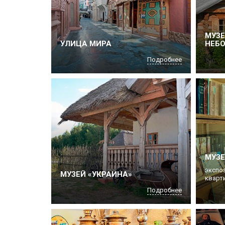
МУЗ
УЛИЦА МИРА
НЕБ
Подробнее
МУЗЕ
экспо
МУЗЕЙ «УКРАИНА»
кварти
Подробнее