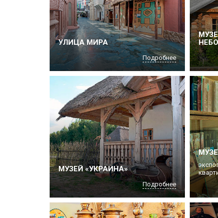
МУЗ
УЛИЦА МИРА
НЕБ
Подробнее
МУЗЕ
экспо
МУЗЕЙ «УКРАИНА»
кварти
Подробнее