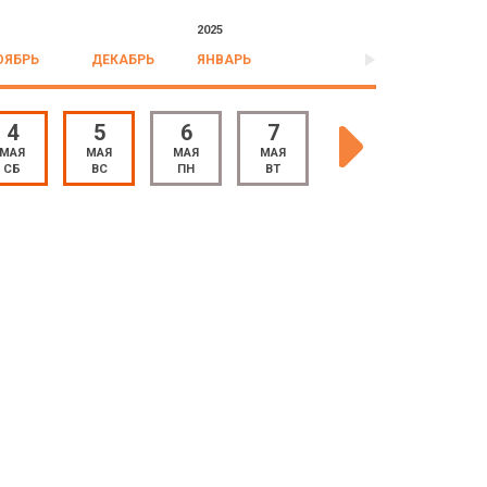
2025
ОЯБРЬ
ДЕКАБРЬ
ЯНВАРЬ
4
5
6
7
8
9
МАЯ
МАЯ
МАЯ
МАЯ
МАЯ
МАЯ
СБ
ВС
ПН
ВТ
СР
ЧТ