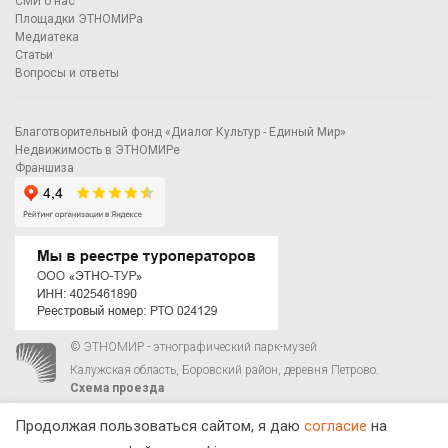
СМИ о нас
Площадки ЭТНОМИРа
Медиатека
Статьи
Вопросы и ответы
Благотворительный фонд «Диалог Культур - Единый Мир»
Недвижимость в ЭТНОМИРе
Франшиза
© ЭТНОМИР - этнографический парк-музей
Калужская область, Боровский район, деревня Петрово.
Схема проезда
00
00
С 9
до 21
ежедневно:
+7 495 023-81-81
,
zakaz@ethnomir.ru
Продолжая пользоваться сайтом, я даю
согласие
на