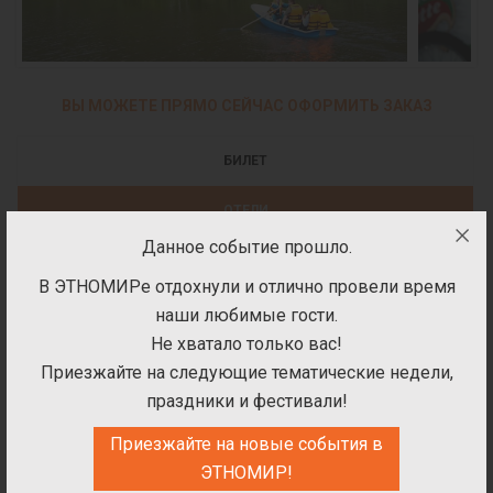
ВЫ МОЖЕТЕ ПРЯМО СЕЙЧАС ОФОРМИТЬ ЗАКАЗ
БИЛЕТ
ОТЕЛИ
Данное событие прошло.
УСЛУГИ
В ЭТНОМИРе отдохнули и отлично провели время
ПОДАРОЧНЫЕ СЕРТИФИКАТЫ
наши любимые гости.
Не хватало только вас!
Билеты на посещение парка
Приезжайте на следующие тематические недели,
праздники и фестивали!
Приезжайте на новые события в
ЭТНОМИР!