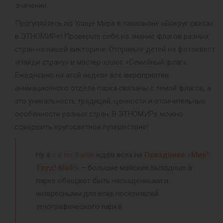
значении.
Прогуляйтесь по Улице Мира в павильоне «Вокруг света»
в ЭТНОМИРе! Проверьте себя на знание флагов разных
стран на нашей викторине. Отправьте детей на фотоквест
«Найди страну» и мастер-класс «Семейный флаг».
Ежедневно на этой неделе все мероприятия
анимационного отдела парка связаны с темой флагов, а
это уникальность традиций, ценности и отличительные
особенности разных стран. В ЭТНОМИРе можно
совершить кругосветное путешествие!
Ну а
с 6 по 9 мая
ждём всех на
Празднике «Мир!
Труд! Май!»
– большие майские выходные в
парке обещают быть насыщенными и
интересными для всех посетителей
этнографического парка.