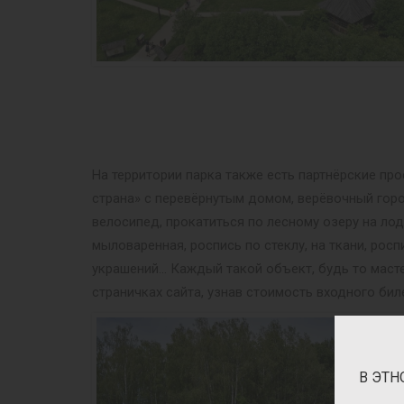
На территории парка также есть партнёрские пр
страна» с перевёрнутым домом, верёвочный гор
велосипед, прокатиться по лесному озеру на ло
мыловаренная, роспись по стеклу, на ткани, рос
украшений… Каждый такой объект, будь то масте
страничках сайта, узнав стоимость входного бил
В ЭТН