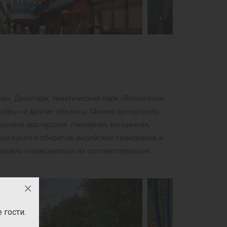
ри», Динопарк, тематический парк «Волшебная
мобры» и другие объекты. Можно арендовать
орские мастерские: гончарная, мозаичная,
ных кукол и оберегов, индейских талисманов и
м можно ознакомиться на соответствующих
гости.