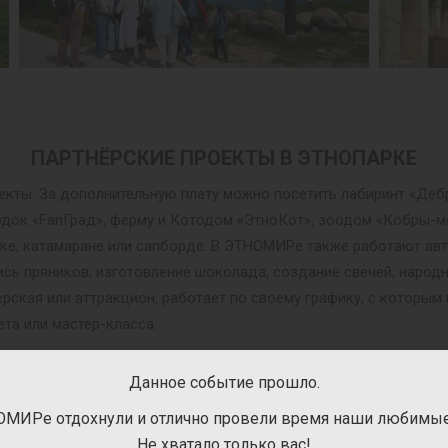
ПАРТНЁРСКИЕ ПРОЕКТЫ В ЭТНОПАРКЕ
оекты. За дополнительную плату можно посетить лабиринт «Деб
одок «FanГрад», ферму и Котодом «ЭтноКот», зоодом «Кобры-
дке, катамаране или сапборде. В ЭТНОМИРе также работают авт
пись пряников, изготовление шоколада, создание свечей, народ
рская или аттракцион, работает по своему графику, с которы
ета или мастер-класса.
Данное событие прошло.
ОМИРе отдохнули и отлично провели время наши любимые 
Не хватало только вас!