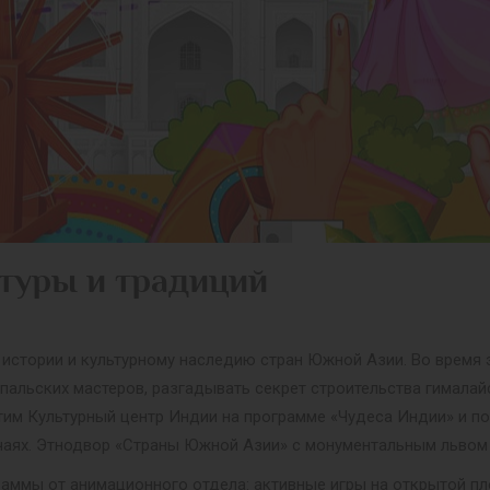
туры и традиций
 истории и культурному наследию стран Южной Азии. Во время 
пальских мастеров, разгадывать секрет строительства гималай
сетим Культурный центр Индии на программе «Чудеса Индии» и 
чаях. Этнодвор «Страны Южной Азии» с монументальным львом 
раммы от анимационного отдела: активные игры на открытой п