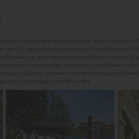
е
урсий по этнодворам и территории парка. Тем, кто впервые в
уг света». С утра до вечера доступны для самостоятельного ос
нтр Мьянмы и др., некоторые музеи можно посетить только во в
ликие учителя человечества», памятники и скульптурные композ
 В свободном доступе – детская и спортивная площадки. Входно
ную дату – в Календаре событий на сайте.