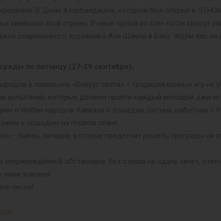
Пиросмани. В Доме Азербайджана, который был открыт в ЭТНОМ
ых символах этой страны. В нише одной из стен гости смогут у
рской современного художника Али Шамси в Баку. Ждём вас на 
среды по пятницу (27-29 сентября):
одов в павильоне «Вокруг света» – традиции конных игр не уга
ам испытаний, которые должен пройти каждый молодой джигит
рим о любви народов Кавказа к лошадям, рисуем, работаем с б
зажем и лошадью на первом плане.
но» – тайны, загадки, которые предстоит решить, преграды на
в непринуждённой обстановке, без страха не сдать зачёт, отве
 нами усвоена.
ые песни!
023)