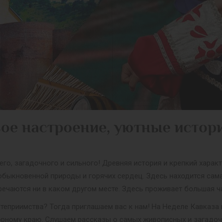
ое настроение, уютные истор
его, загадочного и сильного! Древняя история и крепкий хара
еобыкновенной природы и горячих сердец. Здесь находится сам
тречаются ни в каком другом месте. Здесь проживает большая ч
гостеприимства? Тогда приглашаем вас к нам! На Неделе Кавк
орному краю. Слушаем рассказы о самых живописных и загадоч