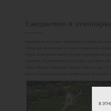
Ежедневно в этнопарк
Каждый день в парке проводится целый ряд экск
обзорную экскурсию по парку и павильону «Вокр
кукол, Культурный центр Индии и Культурный це
(Галерея «Путешествие по России», выставка «Ве
Улице Мира в павильоне «Вокруг света» и др.).
многое, расписание всех активностей на конкрет
В ЭТН