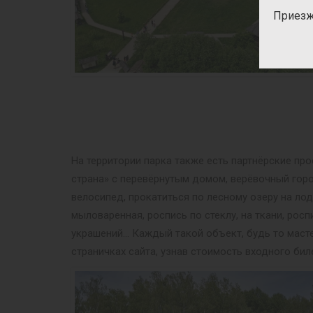
Приезж
На территории парка также есть партнёрские пр
страна» с перевёрнутым домом, верёвочный гор
велосипед, прокатиться по лесному озеру на ло
мыловаренная, роспись по стеклу, на ткани, рос
украшений… Каждый такой объект, будь то масте
страничках сайта, узнав стоимость входного бил