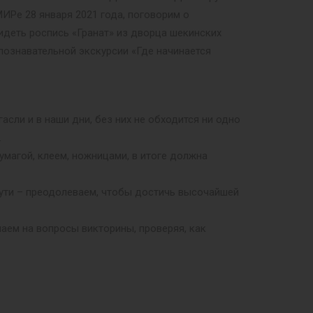
ИРе 28 января 2021 года, поговорим о
видеть роспись «Гранат» из дворца шекинских
познавательной экскурсии «Где начинается
сли и в наши дни, без них не обходится ни одно
.
умагой, клеем, ножницами, в итоге должна
 пути – преодолеваем, чтобы достичь высочайшей
чаем на вопросы викторины, проверяя, как