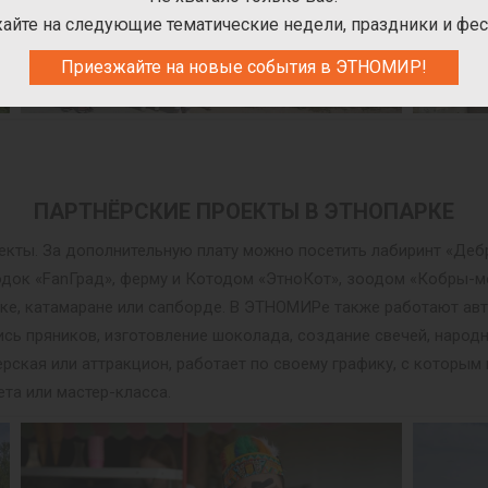
айте на следующие тематические недели, праздники и фес
Приезжайте на новые события в ЭТНОМИР!
ПАРТНЁРСКИЕ ПРОЕКТЫ В ЭТНОПАРКЕ
оекты. За дополнительную плату можно посетить лабиринт «Деб
одок «FanГрад», ферму и Котодом «ЭтноКот», зоодом «Кобры-
дке, катамаране или сапборде. В ЭТНОМИРе также работают авт
пись пряников, изготовление шоколада, создание свечей, народ
рская или аттракцион, работает по своему графику, с которы
ета или мастер-класса.