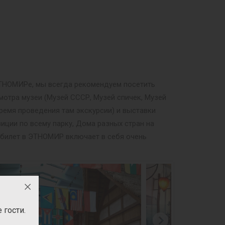
 ЭТНОМИРе, мы всегда рекомендуем посетить
мотра музеи (Музей СССР, Музей спичек, Музей
ремя проведения там экскурсии) и выставки
иции по всему парку, Дома разных стран на
й билет в ЭТНОМИР включает в себя очень
гости.