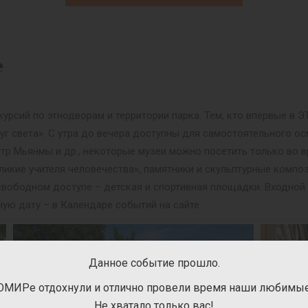
е
урсий по этнодворам и территории парка. Тем, кто впервые в
уг света». С утра до вечера доступны для самостоятельного ос
нтр Мьянмы и др., некоторые музеи можно посетить только во в
ликие учителя человечества», памятники и скульптурные композ
 В свободном доступе – детская и спортивная площадки. Входно
ную дату – в Календаре событий на сайте.
Данное событие прошло.
ОМИРе отдохнули и отлично провели время наши любимые 
Не хватало только вас!