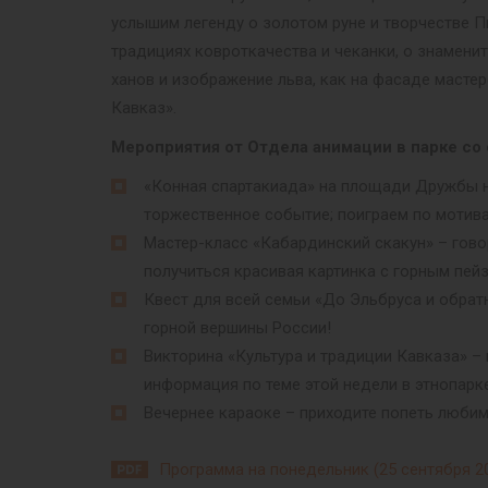
услышим легенду о золотом руне и творчестве 
традициях ковроткачества и чеканки, о знаменит
ханов и изображение льва, как на фасаде масте
Кавказ».
Мероприятия от Отдела анимации в парке со 
«Конная спартакиада» на площади Дружбы нар
торжественное событие; поиграем по мотив
Мастер-класс «Кабардинский скакун» – гово
получиться красивая картинка с горным пей
Квест для всей семьи «До Эльбруса и обрат
горной вершины России!
Викторина «Культура и традиции Кавказа» – 
информация по теме этой недели в этнопарке
Вечернее караоке – приходите попеть любим
Программа на понедельник (25 сентября 2