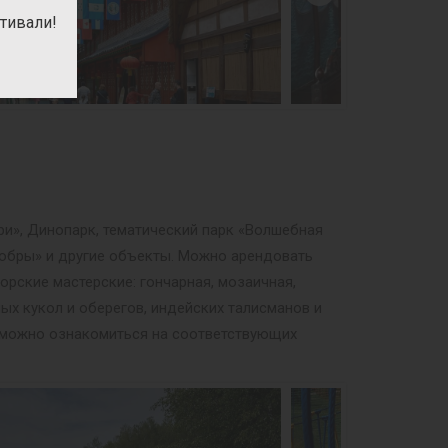
тивали!
ри», Динопарк, тематический парк «Волшебная
мобры» и другие объекты. Можно арендовать
орские мастерские: гончарная, мозаичная,
ных кукол и оберегов, индейских талисманов и
м можно ознакомиться на соответствующих