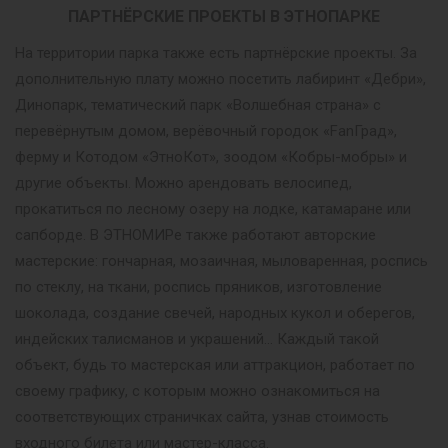
ПАРТНЁРСКИЕ ПРОЕКТЫ В ЭТНОПАРКЕ
На территории парка также есть партнёрские проекты. За
дополнительную плату можно посетить лабиринт «Дебри»,
Динопарк, тематический парк «Волшебная страна» с
перевёрнутым домом, верёвочный городок «FanГрад»,
ферму и Котодом «ЭтноКот», зоодом «Кобры-мобры» и
другие объекты. Можно арендовать велосипед,
прокатиться по лесному озеру на лодке, катамаране или
сапборде. В ЭТНОМИРе также работают авторские
мастерские: гончарная, мозаичная, мыловаренная, роспись
по стеклу, на ткани, роспись пряников, изготовление
шоколада, создание свечей, народных кукол и оберегов,
индейских талисманов и украшений… Каждый такой
объект, будь то мастерская или аттракцион, работает по
своему графику, с которым можно ознакомиться на
соответствующих страничках сайта, узнав стоимость
входного билета или мастер-класса.