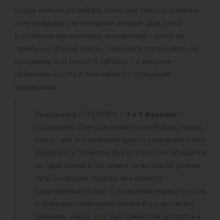
будем учиться разжигать огонь при помощи огнива и
конструировать летательный аппарат. Для детей
устраиваем кругосветное путешествие – квест по
павильону «Вокруг света». Приходите потанцевать на
программу Just Dance! В субботу – 3 февраля –
разжигаем костёр и знакомимся с огненными
традициями.
Выходные в ЭТНОМИРе –
3 и 4 февраля
–
посвящены Дню рождения утюга. Рубель, чушка,
гавка - все это названия одного всем известного
бытового устройства, без которого не обходится
ни одна хозяйка! Но знаете ли вы, какой долгий
путь он прошёл, прежде чем обрести
современный облик? О появлении первых утюгов,
о том какие приспособления в быту могли его
заменить, какой
утюг
был символом достатка и