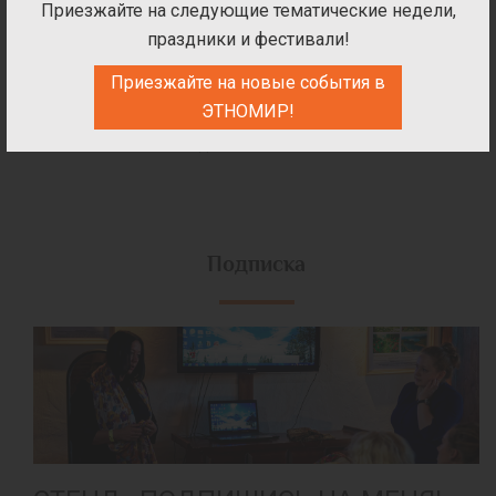
Для соцсетей важна картинка и то, как ты выглядишь:
Приезжайте на следующие тематические недели,
приходите за классным мейком и трендовой летней
праздники и фестивали!
причёской!
Приезжайте на новые события в
Время:
11:00-13:00
ЭТНОМИР!
Место:
Гималайский дом
Подписка