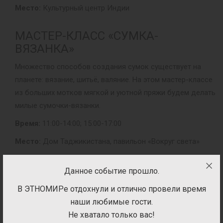
Место:
Культурный центр Индии
МАСТЕР-КЛАСС «СУМКА-
ВЯЗАНКА»
Множество способов создания сумок существует на
планете: вязание, шитьё, валяние. На этом мастер-классе
из больших мотков мягкой и уютной пряжи будем делать
милые сумочки-вязанки.
Время:
11:00-14:00; 15:00-17:00
Место:
Дом Таджикистана, павильон «Вокруг света»
Данное событие прошло.
В ЭТНОМИРе отдохнули и отлично провели время
МАКИЯЖ + ТРЕНДОВАЯ
наши любимые гости.
ПРИЧЁСКА
Не хватало только вас!