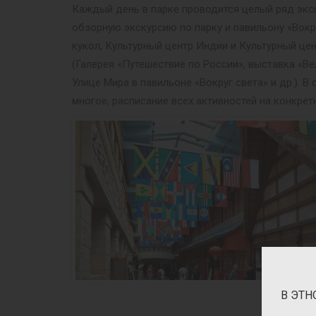
Каждый день в парке проводится целый ряд экск
обзорную экскурсию по парку и павильону «Вокр
кукол, Культурный центр Индии и Культурный це
(Галерея «Путешествие по России», выставка «Ве
Улице Мира в павильоне «Вокруг света» и др.).
многое, расписание всех активностей на конкрет
В ЭТН