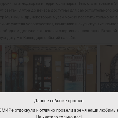
урсий по этнодворам и территории парка. Тем, кто впервые в
уг света». С утра до вечера доступны для самостоятельного ос
нтр Мьянмы и др., некоторые музеи можно посетить только во в
ликие учителя человечества», памятники и скульптурные композ
 В свободном доступе – детская и спортивная площадки. Входно
ную дату – в Календаре событий на сайте.
Данное событие прошло.
ОМИРе отдохнули и отлично провели время наши любимые 
Не хватало только вас!