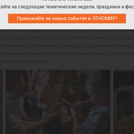
айте на следующие тематические недели, праздники и фес
ПАРТНЁРСКИЕ ПРОЕКТЫ В ЭТНОПАРКЕ
Приезжайте на новые события в ЭТНОМИР!
оекты. За дополнительную плату можно посетить лабиринт «Деб
одок «FanГрад», ферму и Котодом «ЭтноКот», зоодом «Кобры-
дке, катамаране или сапборде. В ЭТНОМИРе также работают авт
пись пряников, изготовление шоколада, создание свечей, народ
рская или аттракцион, работает по своему графику, с которы
ета или мастер-класса.