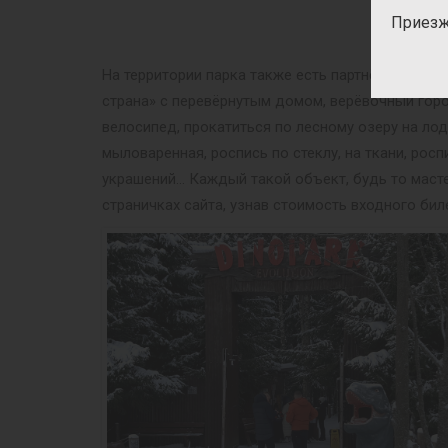
Приезж
На территории парка также есть партнёрские пр
страна» с перевёрнутым домом, верёвочный гор
велосипед, прокатиться по лесному озеру на ло
мыловаренная, роспись по стеклу, на ткани, рос
украшений… Каждый такой объект, будь то масте
страничках сайта, узнав стоимость входного бил