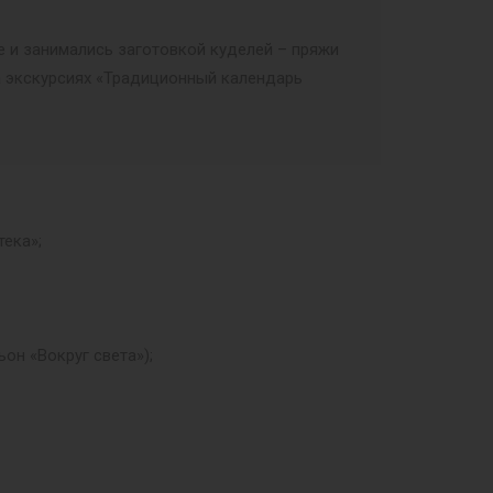
е и занимались заготовкой куделей – пряжи
а экскурсиях «Традиционный календарь
ека»;
он «Вокруг света»);