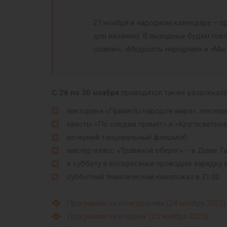
27 ноября в народном календаре – п
для вязания). В выходные будем гов
славян», «Мудрость народная» и «Ма
С 26 по 30 ноября
проводятся также развлекате
викторина «Приметы народов мира», этнокви
квесты «По следам примет» и «Кругосветно
вечерний танцевальный флешмоб;
мастер-класс «Травяной оберег» – в Доме Т
в субботу и воскресенье проводим зарядку в 
субботний тематический кинопоказ в 21:00.
Программа на понедельник (24 ноября 2025)
Программа на вторник (25 ноября 2025)