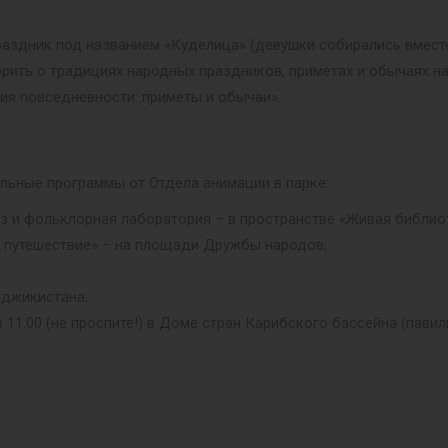
раздник под названием «Куделица» (девушки собирались вмест
орить о традициях народных праздников, приметах и обычаях н
гия повседневности: приметы и обычаи».
льные программы от Отдела анимации в парке:
з и фольклорная лаборатория – в пространстве «Живая библиот
е путешествие» – на площади Дружбы народов;
аджикистана;
11:00 (не проспите!) в Доме стран Карибского бассейна (павиль