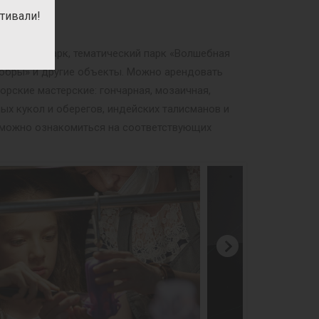
тивали!
ри», Динопарк, тематический парк «Волшебная
мобры» и другие объекты. Можно арендовать
орские мастерские: гончарная, мозаичная,
ных кукол и оберегов, индейских талисманов и
м можно ознакомиться на соответствующих