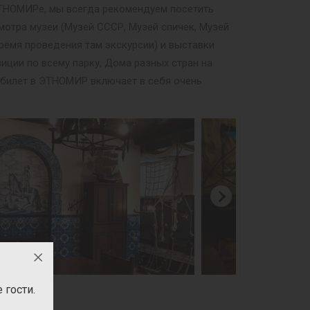
 ЭТНОМИРе, мы всегда рекомендуем посетить
мотра музеи (Музей СССР, Музей спичек, Музей
ремя проведения там экскурсии) и выставки
иции по всему парку, Дома разных стран на
й билет в ЭТНОМИР включает в себя очень
гости.