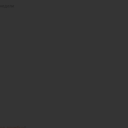
недели:
вод дружбы»
!