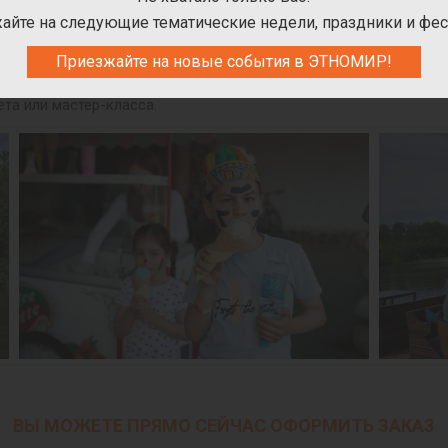
одок «FanГрад», ферму и Котодом «ЭтноКот», зоодом «Кобры-
айте на следующие тематические недели, праздники и фес
дке, катамаране или сапборде. В ЭТНОМИРе также работают авт
пись пряников, изготовление шоколада, создание свечей, народ
Приезжайте на новые события в ЭТНОМИР!
рская или аттракцион, работает по своему графику, с которы
ета или мастер-класса.
ВЫ МОЖЕТЕ ПРЯМО СЕЙЧАС ОФОРМИТЬ ЗАКАЗ