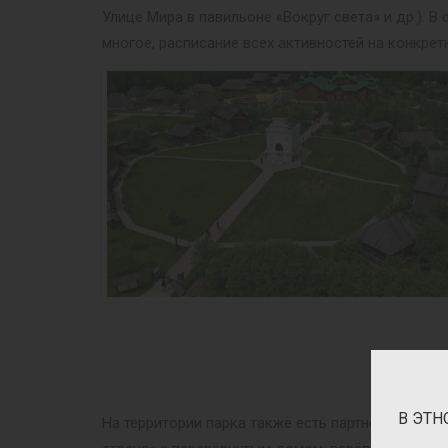
Улице Мира в павильоне «Вокруг света» и др.).
многое, расписание всех активностей на конкрет
В ЭТН
На территории парка также есть партнёрские пр