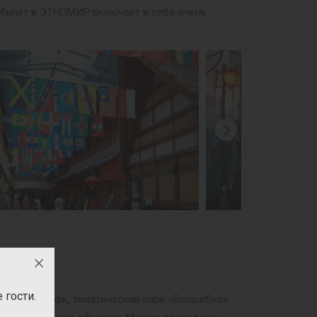
й билет в ЭТНОМИР включает в себя очень
гости.
ри», Динопарк, тематический парк «Волшебная