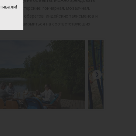
мобры» и другие объекты. Можно арендовать
тивали!
орские мастерские: гончарная, мозаичная,
ных кукол и оберегов, индейских талисманов и
м можно ознакомиться на соответствующих