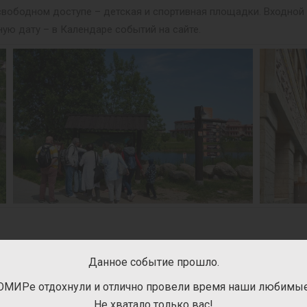
 В свободном доступе – детская и спортивная площадки. Входно
ную дату – в Календаре событий на сайте.
Данное событие прошло.
ПАРТНЁРСКИЕ ПРОЕКТЫ В ЭТНОПАРКЕ
ОМИРе отдохнули и отлично провели время наши любимые 
оекты. За дополнительную плату можно посетить лабиринт «Деб
Не хватало только вас!