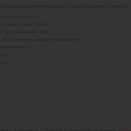
ке проводит развлекательные и игровые программы в тематике 
адиции, легенды;
о новое, и помастерить;
ая программа в Хан-юрте;
для всей семьи, задания на смекалку;
емейный квест;
азы;
стра.
)
ября
– ждём всех в ЭТНОМИРе на ежегодном празднике
«Хоро