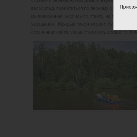
страна» с перевёрнутым домом, верёвочный гор
Приезж
велосипед, прокатиться по лесному озеру на ло
мыловаренная, роспись по стеклу, на ткани, рос
украшений… Каждый такой объект, будь то масте
страничках сайта, узнав стоимость входного бил