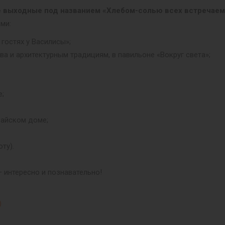
ие выходные под названием «Хлебом-солью всех встречаем
ми:
гостях у Василисы»;
а и архитектурным традициям, в павильоне «Вокруг света»;
е;
лайском доме;
ту).
 интересно и познавательно!
)