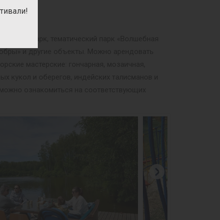
тивали!
ри», Динопарк, тематический парк «Волшебная
мобры» и другие объекты. Можно арендовать
орские мастерские: гончарная, мозаичная,
ных кукол и оберегов, индейских талисманов и
м можно ознакомиться на соответствующих