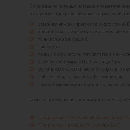
Со среды по пятницу, а также в тематическ
программу парка развлекательными мероприятия
семейная игровая программа около печки «В 
квесты, посвящённые культуре гостеприимств
танцевальный флешмоб;
викторина;
тайны сибирского гостеприимства в Хан-юрт
уличная программа «В гостях у индейца»;
мультпоказы «Сказки народов мира» в Гима
чайные посиделки в Доме Таджикистана;
развесёлые вечёрки у костра (только в суббо
Осенние приключения в этнографическом парке –
Программа на понедельник (8 сентября 2025
Программа на вторник (9 сентября 2025)