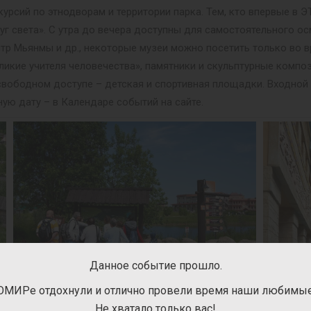
урсий по этнодворам и территории парка. Тем, кто впервые в
уг света». С утра до вечера доступны для самостоятельного ос
нтр Мьянмы и др., некоторые музеи можно посетить только во в
ликие учителя человечества», памятники и скульптурные композ
 В свободном доступе – детская и спортивная площадки. Входно
ную дату – в Календаре событий на сайте.
Данное событие прошло.
ОМИРе отдохнули и отлично провели время наши любимые 
Не хватало только вас!