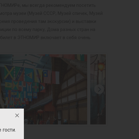
 ЭТНОМИРе, мы всегда рекомендуем посетить
мотра музеи (Музей СССР, Музей спичек, Музей
ремя проведения там экскурсии) и выставки
иции по всему парку, Дома разных стран на
й билет в ЭТНОМИР включает в себя очень
гости.