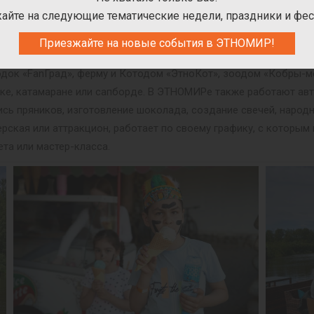
айте на следующие тематические недели, праздники и фес
ПАРТНЁРСКИЕ ПРОЕКТЫ В ЭТНОПАРКЕ
Приезжайте на новые события в ЭТНОМИР!
оекты. За дополнительную плату можно посетить лабиринт «Деб
одок «FanГрад», ферму и Котодом «ЭтноКот», зоодом «Кобры-
дке, катамаране или сапборде. В ЭТНОМИРе также работают авт
пись пряников, изготовление шоколада, создание свечей, народ
рская или аттракцион, работает по своему графику, с которы
ета или мастер-класса.