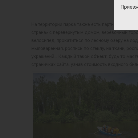
Приезж
На территории парка также есть партнёрские пр
страна» с перевёрнутым домом, верёвочный гор
велосипед, прокатиться по лесному озеру на ло
мыловаренная, роспись по стеклу, на ткани, рос
украшений… Каждый такой объект, будь то масте
страничках сайта, узнав стоимость входного бил