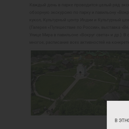
Каждый день в парке проводится целый ряд экск
обзорную экскурсию по парку и павильону «Вокр
кукол, Культурный центр Индии и Культурный це
(Галерея «Путешествие по России», выставка «Ве
Улице Мира в павильоне «Вокруг света» и др.).
многое, расписание всех активностей на конкрет
В ЭТН