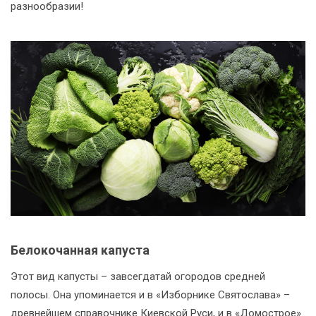
разнообразии!
Белокочанная капуста
Этот вид капусты – завсегдатай огородов средней
полосы. Она упоминается и в «Изборнике Святослава» –
древнейшем справочнике Киевской Руси, и в «Домострое».