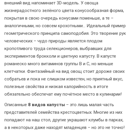
внешний вид напоминает 3D-модель. У овоща
жизнерадостного зелёного цвета конусообразная форма,
покрытая в свою очередь конусами поменьше, а те –
аналогичными, но совсем крохотными… Идеальный пример
геометрического принципа самоподобия. Это творение рук
человеческих – чудо природы является плодом
кропотливого труда селекционеров, выбравших для
экспериментов брокколи и цветную капусту. В капусте
романеско много витаминов группы В и С, но меньше
клетчатки. Фантазийный на вид овощ стоит дороже своих
собратьев и пока не слишком известен, но приятный вкус,
полезные свойства и низкая калорийность в итоге
обязательно обеспечат ему почётное место в кулинарии!
Описанные
8 видов капусты
– это лишь малая часть
представителей семейства крестоцветных. Многие из них
попадают на наш стол, другие украшают клумбы в парках,
а в некоторых даже находят младенцев – но это не точно!