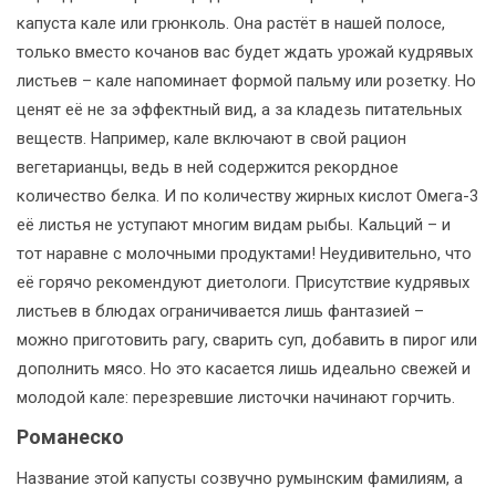
капуста кале или грюнколь. Она растёт в нашей полосе,
только вместо кочанов вас будет ждать урожай кудрявых
листьев – кале напоминает формой пальму или розетку. Но
ценят её не за эффектный вид, а за кладезь питательных
веществ. Например, кале включают в свой рацион
вегетарианцы, ведь в ней содержится рекордное
количество белка. И по количеству жирных кислот Омега-3
её листья не уступают многим видам рыбы. Кальций – и
тот наравне с молочными продуктами! Неудивительно, что
её горячо рекомендуют диетологи. Присутствие кудрявых
листьев в блюдах ограничивается лишь фантазией –
можно приготовить рагу, сварить суп, добавить в пирог или
дополнить мясо. Но это касается лишь идеально свежей и
молодой кале: перезревшие листочки начинают горчить.
Романеско
Название этой капусты созвучно румынским фамилиям, а