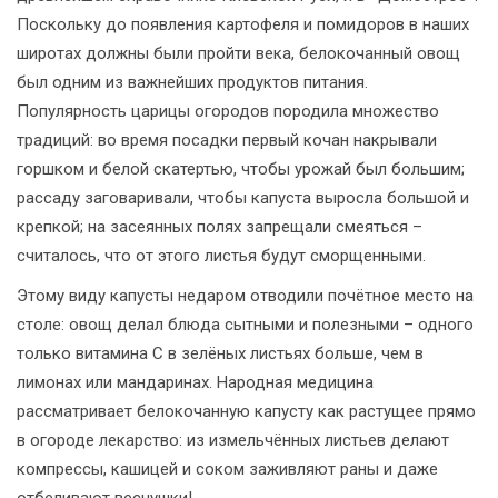
Поскольку до появления картофеля и помидоров в наших
широтах должны были пройти века, белокочанный овощ
был одним из важнейших продуктов питания.
Популярность царицы огородов породила множество
традиций: во время посадки первый кочан накрывали
горшком и белой скатертью, чтобы урожай был большим;
рассаду заговаривали, чтобы капуста выросла большой и
крепкой; на засеянных полях запрещали смеяться –
считалось, что от этого листья будут сморщенными.
Этому виду капусты недаром отводили почётное место на
столе: овощ делал блюда сытными и полезными – одного
только витамина С в зелёных листьях больше, чем в
лимонах или мандаринах. Народная медицина
рассматривает белокочанную капусту как растущее прямо
в огороде лекарство: из измельчённых листьев делают
компрессы, кашицей и соком заживляют раны и даже
отбеливают веснушки!