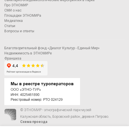
Санитарно-эпидемиологические мероприятия в парке
Про ЭТНОМИР
СМИ о нас
Площадки ЭТНОМИРа
Медиатека
Статьи
Вопросы и ответы
Благотворительный фонд «Диалог Культур - Единый Мир»
Недвижимость в ЭТНОМИРе
Франшиза
© ЭТНОМИР - этнографический парк-музей
Калужская область, Боровский район, деревня Петрово.
Схема проезда
00
00
С 9
до 21
ежедневно:
+7 495 023-81-81
,
zakaz@ethnomir.ru