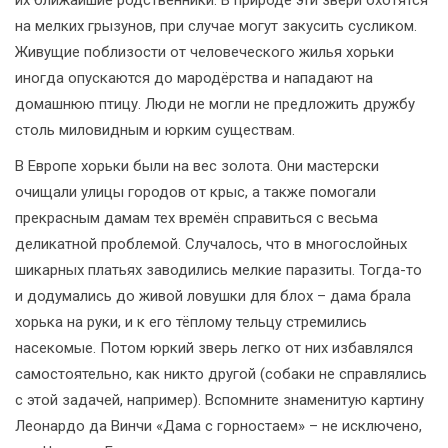
их ближайшие родственники. В природе эти звери охотятся
на мелких грызунов, при случае могут закусить сусликом.
Живущие поблизости от человеческого жилья хорьки
иногда опускаются до мародёрства и нападают на
домашнюю птицу. Люди не могли не предложить дружбу
столь миловидным и юрким существам.
В Европе хорьки были на вес золота. Они мастерски
очищали улицы городов от крыс, а также помогали
прекрасным дамам тех времён справиться с весьма
деликатной проблемой. Случалось, что в многослойных
шикарных платьях заводились мелкие паразиты. Тогда-то
и додумались до живой ловушки для блох – дама брала
хорька на руки, и к его тёплому тельцу стремились
насекомые. Потом юркий зверь легко от них избавлялся
самостоятельно, как никто другой (собаки не справлялись
с этой задачей, например). Вспомните знаменитую картину
Леонардо да Винчи «Дама с горностаем» – не исключено,