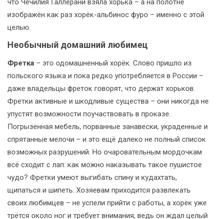
что Чечилия Галлерани взяла хорька – а на полотне
изображён как раз хорёк-альбинос фуро – именно с этой
целью.
Необычный домашний любимец
Фретка
– это одомашненный хорёк. Слово пришло из
польского языка и пока редко употребляется в России –
даже владельцы фреток говорят, что держат хорьков.
Фретки активные и шкодливые существа – они никогда не
упустят возможности поучаствовать в проказе.
Погрызенная мебель, порванные занавески, украденные и
спрятанные мелочи – и это ещё далеко не полный список
возможных разрушений. Но очаровательным мордочкам
всё сходит с лап: как можно наказывать такое пушистое
чудо? Фретки умеют выгибать спину и кудахтать,
щипаться и шипеть. Хозяевам приходится развлекать
своих любимцев – не успели прийти с работы, а хорёк уже
трётся около ног и требует внимания, ведь он ждал целый