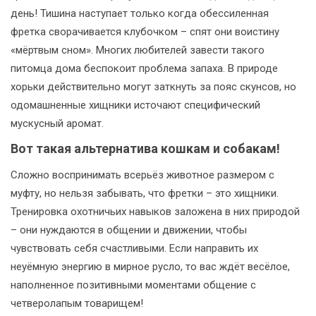
день! Тишина наступает только когда обессиленная
фретка сворачивается клубочком – спят они воистину
«мёртвым сном». Многих любителей завести такого
питомца дома беспокоит проблема запаха. В природе
хорьки действительно могут заткнуть за пояс скунсов, но
одомашненные хищники источают специфический
мускусный аромат.
Вот такая альтернатива кошкам и собакам!
Сложно воспринимать всерьёз животное размером с
муфту, но нельзя забывать, что фретки – это хищники.
Тренировка охотничьих навыков заложена в них природой
– они нуждаются в общении и движении, чтобы
чувствовать себя счастливыми. Если направить их
неуёмную энергию в мирное русло, то вас ждёт весёлое,
наполненное позитивными моментами общение с
четверолапым товарищем!