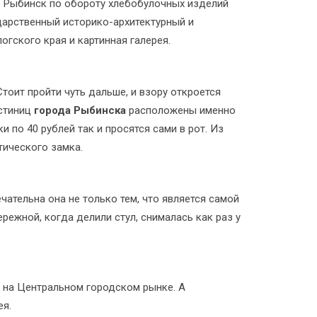
дь Рыбинск по обороту хлебобулочных изделий
дарственный историко-архитектурный и
гского края и картинная галерея.
тоит пройти чуть дальше, и взору откроется
остиниц
города Рыбинска
расположены именно
по 40 рублей так и просятся сами в рот. Из
тического замка.
ательна она не только тем, что является самой
режной, когда делили стул, снималась как раз у
о на Центральном городском рынке. А
ея.