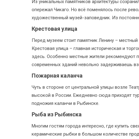
Из уникальных памятников архитектуры сохранил
опережал Чикаго. Но всё поменялось после рево
художественный музей-заповедник. Из постоянны
Крестовая улица
Перед музеем стоит памятник Ленину – местный И
Крестовая улица – главная историческая и торго
здесь. Особенно местные жители рекомендуют по
современных зданий невольно задерживаешь взг
Пожарная каланча
Чуть в стороне от центральной улицы возле Теа
высокой в России. Ежедневно сюда приходят тури
подножия каланчи в Рыбинске.
Рыба из Рыбинска
Многим гостям города интересно, где купить св
керамические рыбки в большом количестве прод