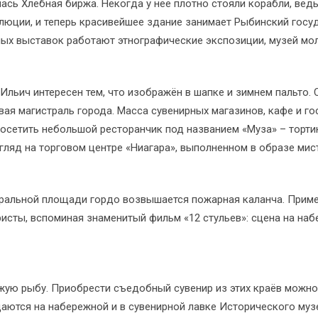
ась Хлебная биржа. Некогда у неё плотно стояли корабли, ве
люции, и теперь красивейшее здание занимает Рыбинский госу
х выставок работают этнографические экспозиции, музей моло
льич интересен тем, что изображён в шапке и зимнем пальто. С
вая магистраль города. Масса сувенирных магазинов, кафе и г
сетить небольшой ресторанчик под названием «Муза» – тортики 
ляд на торговом центре «Ниагара», выполненном в образе мис
тральной площади гордо возвышается пожарная каланча. Примеч
сты, вспоминая знаменитый фильм «12 стульев»: сцена на набе
ежую рыбу. Приобрести съедобный сувенир из этих краёв можн
аются на набережной и в сувенирной лавке Исторического муз