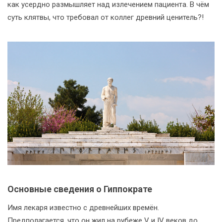
как усердно размышляет над излечением пациента. В чём
суть клятвы, что требовал от коллег древний ценитель?!
Основные сведения о Гиппократе
Имя лекаря известно с древнейших времён.
Предполагается, что он жил на рубеже V и IV веков до