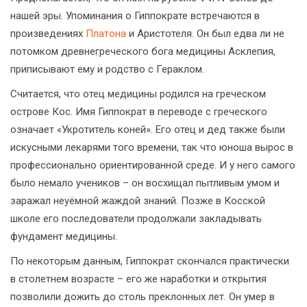
нашей эры. Упоминания о Гиппократе встречаются в
произведениях
Платона
и Аристотеля. Он был едва ли не
потомком древнегреческого бога медицины Асклепия,
приписывают ему и родство с Гераклом.
Считается, что отец медицины родился на греческом
острове Кос. Имя Гиппократ в переводе с греческого
означает «Укротитель коней». Его отец и дед также были
искусными лекарями того времени, так что юноша вырос в
профессионально ориентированной среде. И у него самого
было немало учеников – он восхищал пытливым умом и
заражал неуёмной жаждой знаний. Позже в Косской
школе его последователи продолжали закладывать
фундамент медицины.
По некоторым данным, Гиппократ скончался практически
в столетнем возрасте – его же наработки и открытия
позволили дожить до столь преклонных лет. Он умер в