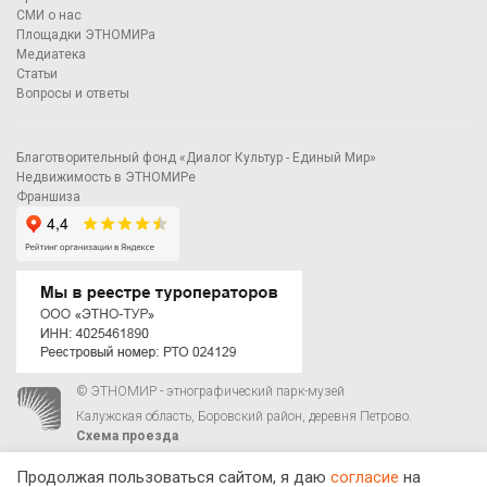
СМИ о нас
Площадки ЭТНОМИРа
Медиатека
Статьи
Вопросы и ответы
Благотворительный фонд «Диалог Культур - Единый Мир»
Недвижимость в ЭТНОМИРе
Франшиза
© ЭТНОМИР - этнографический парк-музей
Калужская область, Боровский район, деревня Петрово.
Схема проезда
00
00
С 9
до 21
ежедневно:
+7 495 023-81-81
,
zakaz@ethnomir.ru
Продолжая пользоваться сайтом, я даю
согласие
на