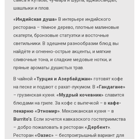
шашлыки и плов.
«Индийская душа»
В интерьере индийского
ресторана – тёмное дерево, плотные малиновые
скатерти, бронзовые статуэтки и восточные
светильники. В здешнем разнообразии блюд вы
найдёте и огненно-острые акценты, и мягкие
сливочные тона, и сладкие медовые нотки, и
пряные ароматы душистых трав.
В чайной
«Турция и Азербайджан»
готовят кофе
на песке и подают с рахат-лукумом. В
«Гандагане»
– грузинская кухня.
«Мудрый кочевник»
славится
блюдами на гриле. За кофе с выпечкой – в
кафе-
пекарню «Этномир»
. Мексиканская кухня – в
Burrito’s
. Если хочется кавказского гостеприимства
– добро пожаловать в ресторан
«Дербент»
.
Ресторан
«Оазис»
– беспроигрышный вариант для