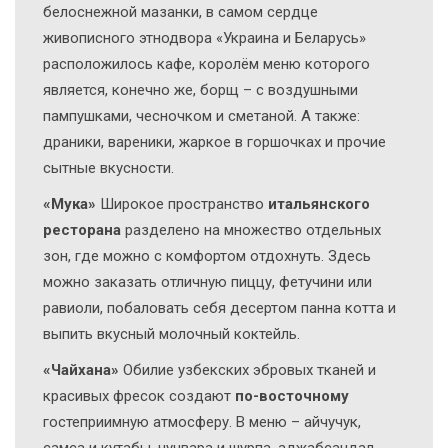
белоснежной мазанки, в самом сердце
живописного этнодвора «Украина и Беларусь»
расположилось кафе, королём меню которого
является, конечно же, борщ – с воздушными
пампушками, чесночком и сметаной. А также:
драники, вареники, жаркое в горшочках и прочие
сытные вкусности.
«Мука»
Широкое пространство
итальянского
ресторана
разделено на множество отдельных
зон, где можно с комфортом отдохнуть. Здесь
можно заказать отличную пиццу, фетучини или
равиоли, побаловать себя десертом панна котта и
выпить вкусный молочный коктейль.
«Чайхана»
Обилие узбекских эбровых тканей и
красивых фресок создают
по-восточному
гостеприимную атмосферу. В меню – айчучук,
самса и кутабы, чучвара и шурпа, аджабсандал,