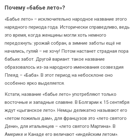
Почему «бабье лето»?
«Бабье лето» – исключительно народное название этого
нарядного периода года. Исторически справедливо, ведь
это время, когда женщины могли хоть немного
передохнуть: урожай собран, а зимние заботы ещё не
начались, гуляй – не хочу! Потом настанет страдная пора
бабьих забот. Другой вариант: такое название
образовалось из-за народного именования созвездия
Плеяд – «Баба». В этот период на небосклоне оно
особенно ярко выделяется.
Кстати, название «бабье лето» употребляют только
восточные и западные славяне. В Болгарии к 15 сентября
ждут «цыганское лето». Немцы деликатно называют его
«летом пожилых дам», для французов это «лето святого
Дени», для итальянцев – «лето святого Мартина». В
Америке и Канаде его величают «индейским летом».