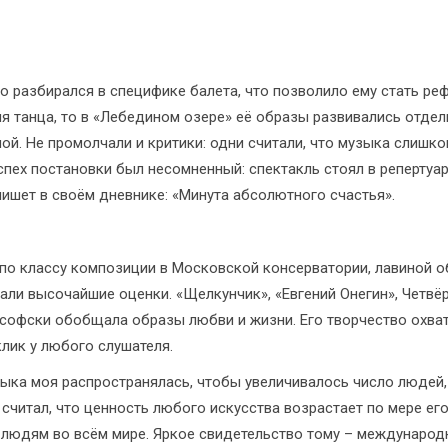
но разбирался в специфике балета, что позволило ему стать ре
 танца, то в «Лебедином озере» её образы развивались отдел
ой. Не промолчали и критики: одни считали, что музыка слишко
спех постановки был несомненный: спектакль стоял в репертуар
ишет в своём дневнике: «Минута абсолютного счастья».
по классу композиции в Московской консерватории, лавиной 
али высочайшие оценки. «Щелкунчик», «Евгений Онегин», Четв
софски обобщала образы любви и жизни. Его творчество охват
лик у любого слушателя.
ыка моя распространялась, чтобы увеличивалось число людей,
считал, что ценность любого искусства возрастает по мере его
 людям во всём мире. Яркое свидетельство тому – международ