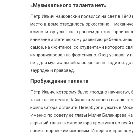
«Музыкального таланта нет»
Пётр Ильич Чайковский появился на свет в 1840
место в доме отводилось оркестрине – механич
композитор услышал в раннем детстве, произвёл
внимание эстетическому развитию ребёнка, знак
самое, на Фонтанке, со студентами которого с
импровизировал на фортепиано. Отец узнавал у п
нет, для музыкальной карьеры он не годится, да
заурядный правовед.
Пробуждение таланта
Пётр Ильич, которому было «поздно начинать», 
также не видели в Чайковском ничего выдающег
композитора оставить Петербург и уехать в Моск
Именно по совету её главы Милия Балакирева Ча
скрытый талант композитора проступил во всей 
время творческим исканиям. Интерес к прошлому