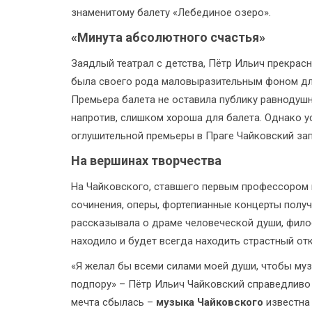
знаменитому балету «Лебединое озеро».
«Минута абсолютного счастья»
Заядлый театрал с детства, Пётр Ильич прекрас
была своего рода маловыразительным фоном для
Премьера балета не оставила публику равнодушн
напротив, слишком хороша для балета. Однако у
оглушительной премьеры в Праге Чайковский зап
На вершинах творчества
На Чайковского, ставшего первым профессором 
сочинения, оперы, фортепианные концерты получ
рассказывала о драме человеческой души, фило
находило и будет всегда находить страстный отк
«Я желал бы всеми силами моей души, чтобы муз
подпору» – Пётр Ильич Чайковский справедливо 
мечта сбылась –
музыка Чайковского
известна