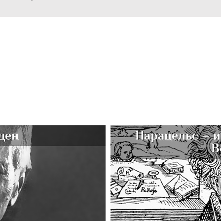
ден
Парацельс – и
В