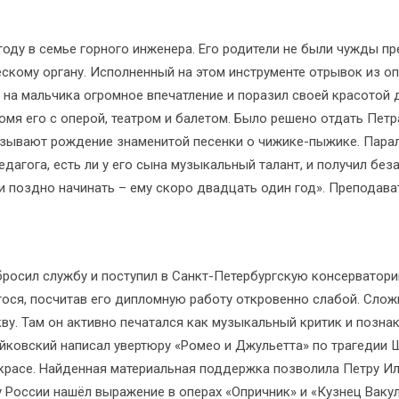
 году в семье горного инженера. Его родители не были чужды п
ескому органу. Исполненный на этом инструменте отрывок из 
 на мальчика огромное впечатление и поразил своей красотой
омя его с оперой, театром и балетом. Было решено отдать Пет
вязывают рождение знаменитой песенки о чижике-пыжике. Пара
едагога, есть ли у его сына музыкальный талант, и получил бе
 и поздно начинать – ему скоро двадцать один год». Преподават
бросил службу и поступил в Санкт-Петербургскую консерватор
ося, посчитав его дипломную работу откровенно слабой. Сло
ву. Там он активно печатался как музыкальный критик и позна
йковский написал увертюру «Ромео и Джульетта» по трагедии 
красе. Найденная материальная поддержка позволила Петру Ил
 России нашёл выражение в операх «Опричник» и «Кузнец Вакул