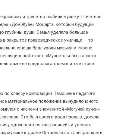
рекрасному и трепетно любили музыку. Почётное
оперы «Дон Жуан» Моцарта, который будущий
 до глубины души. Семья уделяла большое
ра в закрытое правоведческое училище — то
ллельно юноша брал уроки музыки и сносно
запелляционный ответ: «Музыкального таланта
ель даже не предполагал, кем в итоге станет
ию по классу композиции. Тамошние педагоги
жное материальное положение вынудило юного
комился с членами знаменитой «Могучей кучки».
Шекспира. Это был своего рода прорыв: доселе
ьичу вдохновиться «заграницей» и уделить
а», музыке к драме Островского «Снегурочка» и