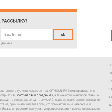
 РАССЫЛКУ!
ok
х данных
О 
От
Пр
Ва
овательного туристического центра «ЭТНОМИР»! Здесь представлены
ероприятиях,
фестивалях и праздниках
, а также афиша анонсов главных
Ка
сходит в этнопарке сегодня, сейчас! Следите за нашей лентой последних
твий, принимать участие в том, что отвечает вашим интересам, и
Те
. Ведь мы проводим конкурсы, устраиваем акции и всячески стараемся