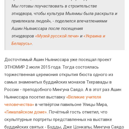
Мы готовы поучаствовать в строительстве
этнодвора, чтобы культура Мьянмы была раскрыта и
привлекала людей», - поделился впечатлениями
Ашин Ньяниссара после посещения
этнодворов
«Музей русской печи»
и
«Украина и
Беларусь»
.
Досточтимый Ашин Ньяниссара уже посещал проект
ЭТНОМИР 2 июля 2015 года. Тогда состоялась
торжественная церемония открытия бюста одного из
самых знаменитых буддийских монахов Тхеравады в
России - преподобного Мингуна Саядо. А в этот раз Ашин
Ньяниссара посетил выставку
«Великие учителя
человечества»
в четвёртом павильоне Улицы Мира,
«Гималайском доме»
. Почётный гость отметил, что
скульптурные портреты представленных на выставке
буддийских святых - Будды, Дже Цонкапы, Мингуна Саядо