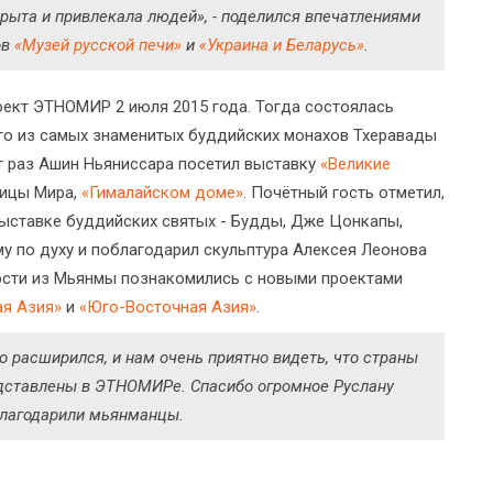
рыта и привлекала людей», - поделился впечатлениями
ов
«Музей русской печи»
и
«Украина и Беларусь»
.
ект ЭТНОМИР 2 июля 2015 года. Тогда состоялась
го из самых знаменитых буддийских монахов Тхеравады
от раз Ашин Ньяниссара посетил выставку
«Великие
лицы Мира,
«Гималайском доме»
. Почётный гость отметил,
выставке буддийских святых - Будды, Дже Цонкапы,
му по духу и поблагодарил скульптура Алексея Леонова
ости из Мьянмы познакомились с новыми проектами
ая Азия»
и
«Юго-Восточная Азия»
.
 расширился, и нам очень приятно видеть, что страны
едставлены в ЭТНОМИРе. Спасибо огромное Руслану
облагодарили мьянманцы.