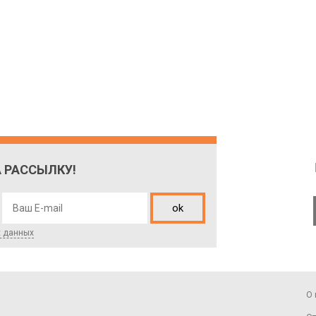
 РАССЫЛКУ!
ok
х данных
О 