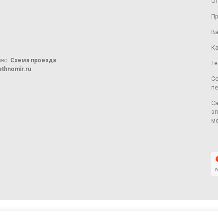
От
Пр
Ва
Ка
ово.
Схема проезда
Те
thnomir.ru
Со
пе
Са
эп
ме