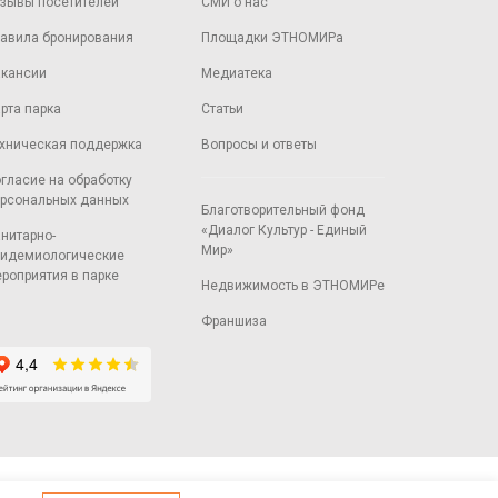
зывы посетителей
СМИ о нас
авила бронирования
Площадки ЭТНОМИРа
кансии
Медиатека
рта парка
Статьи
хническая поддержка
Вопросы и ответы
гласие на обработку
рсональных данных
Благотворительный фонд
«Диалог Культур - Единый
нитарно-
Мир»
идемиологические
роприятия в парке
Недвижимость в ЭТНОМИРе
Франшиза