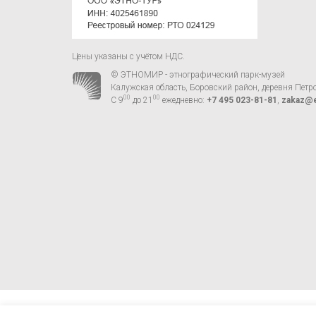
Цены указаны с учётом НДС.
© ЭТНОМИР - этнографический парк-музей
Калужская область, Боровский район, деревня Петр
00
00
С 9
до 21
ежедневно:
+7 495 023-81-81
,
zakaz@e