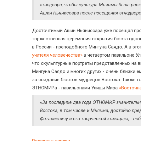
этнодвора, чтобы культура Мьянмы была раск
Ашин Ньяниссара после посещения этнодвор
Досточтимый Ашин Ньяниссара уже посещал про
торжественная церемония открытия бюста одно
в России - преподобного Мингуна Саядо. А в эт
учителя человечества»
в четвёртом павильоне У
что скульптурные портреты представленных на 
Мингуна Саядо и многих других - очень близки е
за создание бюстов мудрецов Востока. Также г
ЭТНОМИРа - павильонами Улицы Мира
«Восточн
«За последние два года ЭТНОМИР значительно
Востока, в том числе и Мьянма, достойно пр
Фаталиевичу и его творческой команде», - п
Возврат к списку