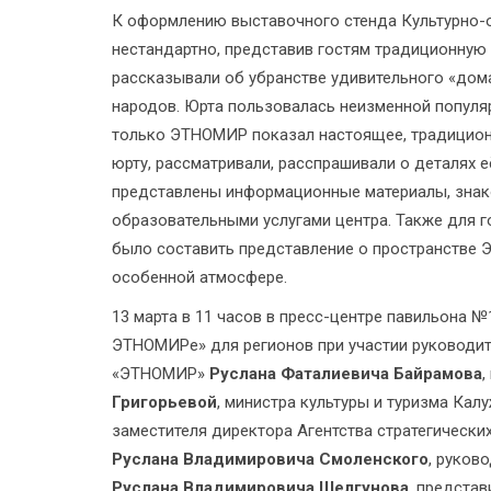
К оформлению выставочного стенда Культурно
нестандартно, представив гостям традиционную 
рассказывали об убранстве удивительного «дома
народов. Юрта пользовалась неизменной популяр
только ЭТНОМИР показал настоящее, традиционн
юрту, рассматривали, расспрашивали о деталях е
представлены информационные материалы, знак
образовательными услугами центра. Также для г
было составить представление о пространстве 
особенной атмосфере.
13 марта в 11 часов в пресс-центре павильона №
ЭТНОМИРе» для регионов при участии руководит
«ЭТНОМИР»
Руслана Фаталиевича Байрамова
,
Григорьевой
, министра культуры и туризма Ка
заместителя директора Агентства стратегическ
Руслана Владимировича Смоленского
, руков
Руслана Владимировича Шелгунова
, представ