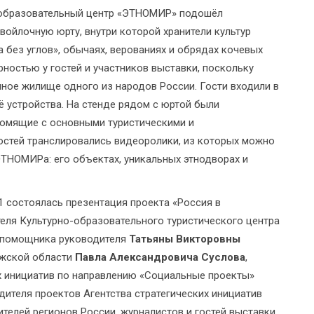
-образовательный центр «ЭТНОМИР» подошёл
войлочную юрту, внутри которой хранители культур
 без углов», обычаях, верованиях и обрядах кочевых
ностью у гостей и участников выставки, поскольку
ое жилище одного из народов России. Гости входили в
ё устройства. На стенде рядом с юртой были
омящие с основными туристическими и
остей транслировались видеоролики, из которых можно
ЭТНОМИРа: его объектах, уникальных этнодворах и
1 состоялась презентация проекта «Россия в
еля Культурно-образовательного туристического центра
 помощника руководителя
Татьяны Викторовны
лужской области
Павла Александровича Суслова
,
их инициатив по направлению «Социальные проекты»
одителя проектов Агентства стратегических инициатив
ителей регионов России, журналистов и гостей выставки.